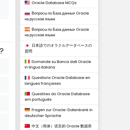
Oracle Database MCQs
Вопросы по База данных Oracle
на русском языке
Вопросы по База данных Oracle
на русском языке
日本語でのオラクルデータベースの
?
質問
Domande su Banca dati Oracle
in lingua italiana
Questions Oracle Database en
langues françaises
Questões do Oracle Database
em português
Fragen zur Oracle-Datenbank in
deutscher Sprache
中文（简体）语言的 Oracle 数据库