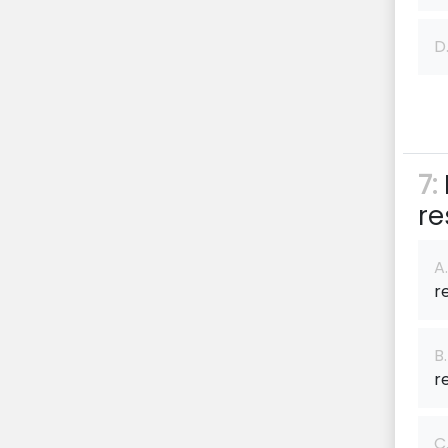
D
7:
re
A.
r
B.
r
C