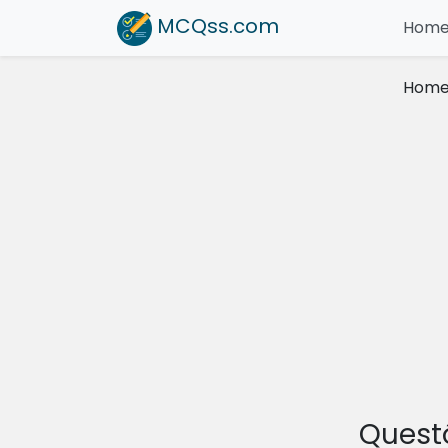
MCQss
.com
Hom
Hom
Quest