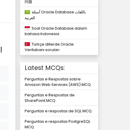
问题
أسئلة Oracle Database باللغات
العربية
Soal Oracle Database dalam
bahasa Indonesia
Türkçe dillerde Oracle
l
Veritabanı soruları
Latest MCQs:
Perguntas e Respostas sobre
Amazon Web Services (AWS) MCQ
Perguntas e Respostas de
SharePoint MCQ
Perguntas e respostas de SQL MCQ
Perguntas e respostas PostgreSQL
MCQ