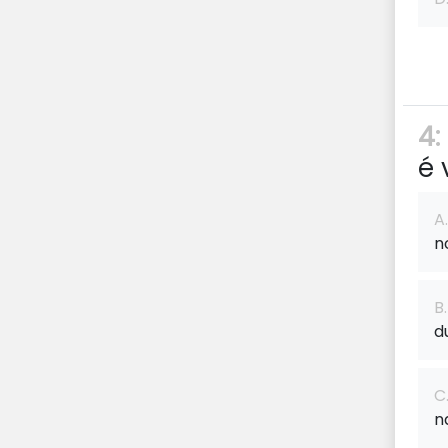
4:
é 
A.
n
B.
d
C
n