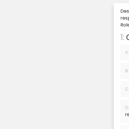
Des
res
Rol
1:
O
A.
B.
C
D
r