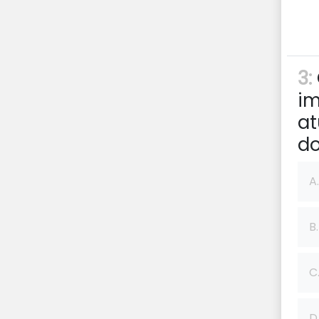
3:
im
at
do
A.
B.
C
D