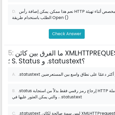
نعم هذا ممكن. يمكن إضافة رأس HTTP المخصص أثناء تهيئة
D.
الطلب باستخدام طريقة Open ()
Check Answer
ما الفرق بين كائن XMLHTTPREQUEST '
5:
؛ S. Status و .statustext؟
statuste هو أكثر دعمًا على نطاق واسع بين المستعرضين
A.
.status إرجاع رمز رقمي فقط بدلاً من استجابة HTTP الكاملة
B.
، والتي يمكن العثور عليها في .statustext
statustext ليس سمة صالحة لكائن XMLHTTPrequest
C.