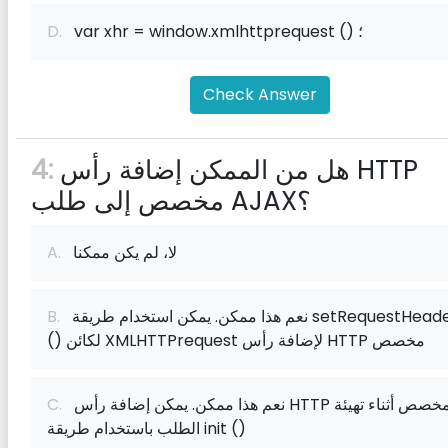
var xhr = window.xmlhttprequest () ؛
D.
Check Answer
هل من الممكن إضافة رأس HTTP
4:
مخصص إلى طلب AJAX؟
لا، لم يكن ممكنا
A.
نعم هذا ممكن. يمكن استخدام طريقة setRequestHeader
B.
() لكائن XMLHTTPrequest لإضافة رأس HTTP مخصص
نعم هذا ممكن. يمكن إضافة رأس HTTP المخصص أثناء تهيئة
C.
الطلب باستخدام طريقة init ()