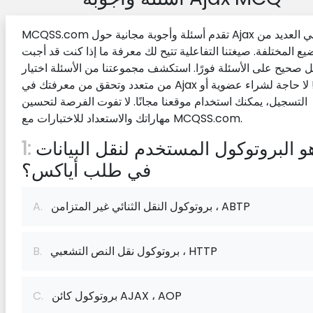
MCQSS.com تقدم أسئلة وأجوبة مجانية حول Ajax في العديد من
يع المختلفة. صيغتنا التفاعلية تتيح لك معرفة ما إذا كنت قد أجبت
 صحيح على الأسئلة فورًا. استكشف مجموعتنا من الأسئلة اختيار
من متعدد وتحقق من معرفتك في Ajax اليوم! لا حاجة لشراء عضوية أو
التسجيل، يمكنك استخدام موقعنا مجانًا. لا تفوت الفرصة لتحسين
مهاراتك والاستعداد للاختبارات مع MCQSS.com.
ما هو البروتوكول المستخدم لنقل البيانات
1:
في طلب أياكس؟
بروتوكول النقل الثنائي غير المتزامن ، ABTP
A.
بروتوكول نقل النص التشعبي ، HTTP
B.
بروتوكول كائن AJAX ، AOP
C.