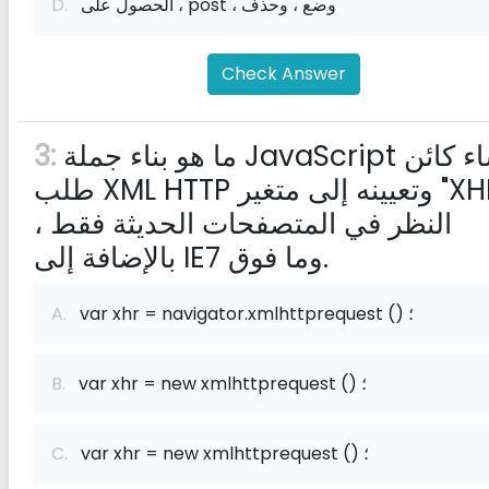
الحصول على ، post ، وضع ، وحذف
D.
Check Answer
ما هو بناء جملة JavaScript لإنشاء كائن
3:
طلب XML HTTP وتعيينه إلى متغير "XHR"؟
النظر في المتصفحات الحديثة فقط ،
بالإضافة إلى IE7 وما فوق.
var xhr = navigator.xmlhttprequest () ؛
A.
var xhr = new xmlhttprequest () ؛
B.
var xhr = new xmlhttprequest () ؛
C.