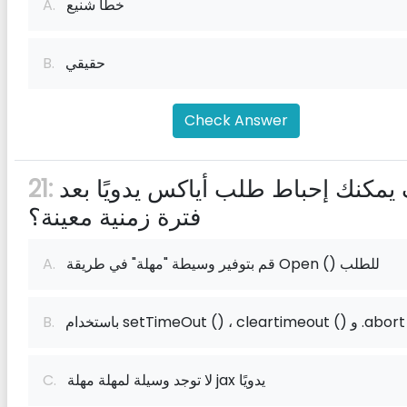
خطأ شنيع
A.
حقيقي
B.
Check Answer
كيف يمكنك إحباط طلب أياكس يدويًا بعد
21:
فترة زمنية معينة؟
قم بتوفير وسيطة "مهلة" في طريقة Open () للطلب
A.
setTimeOut () ، cleartim () و .abort ()
B.
لا توجد وسيلة لمهلة مهلة jax يدويًا
C.