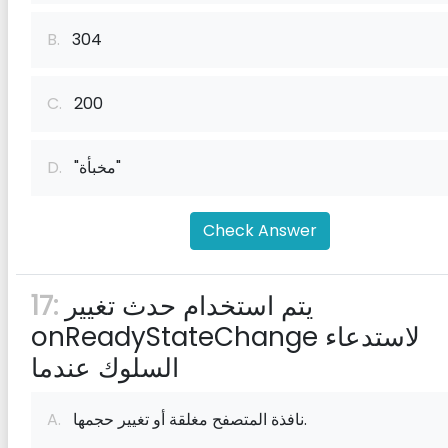
B.
304
C.
200
"مخبأة"
D.
Check Answer
يتم استخدام حدث تغيير
17:
onReadyStateChange لاستدعاء
السلوك عندما
نافذة المتصفح مغلقة أو تغيير حجمها.
A.