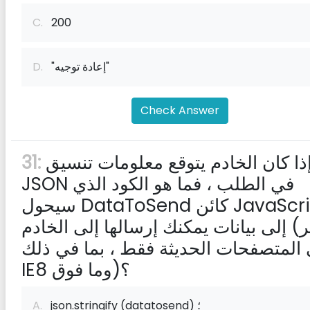
C.
200
"إعادة توجيه"
D.
Check Answer
إذا كان الخادم يتوقع معلومات تنسيق
31:
JSON في الطلب ، فما هو الكود الذي
سيحول DataToSend كائن JavaScript
إلى بيانات يمكنك إرسالها إلى الخادم (فكر
المتصفحات الحديثة فقط ، بما في ذلك
IE8 وما فوق)؟
json.stringify (datatosend) ؛
A.