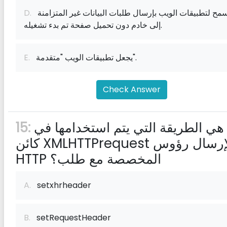
يسمح لتطبيقات الويب بإرسال طلبات البيانات غير المتزامنة
D.
إلى خادم دون تحميل صفحة تم بدء تشغيله.
يجعل تطبيقات الويب "متقدمة".
E.
Check Answer
ما هي الطريقة التي يتم استخدامها في
15:
كائن XMLHTTPrequest لإرسال رؤوس
HTTP المخصصة مع طلب؟
A.
setxhrheader
B.
setRequestHeader