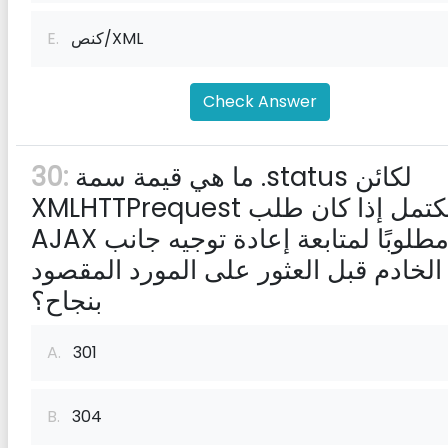
كنص/XML
E.
Check Answer
ما هي قيمة سمة .status لكائن
30:
XMLHTTPrequest المكتمل إذا كان طلب
AJAX مطلوبًا لمتابعة إعادة توجيه جانب
الخادم قبل العثور على المورد المقصود
بنجاح؟
A.
301
B.
304