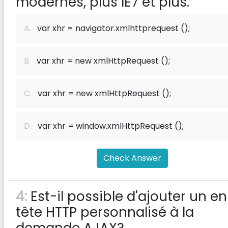
modernes, plus IE7 et plus.
A.
var xhr = navigator.xmlhttprequest ();
B.
var xhr = new xmlHttpRequest ();
C.
var xhr = new xmlHttpRequest ();
D.
var xhr = window.xmlHttpRequest ();
Check Answer
4:
Est-il possible d'ajouter un en
tête HTTP personnalisé à la