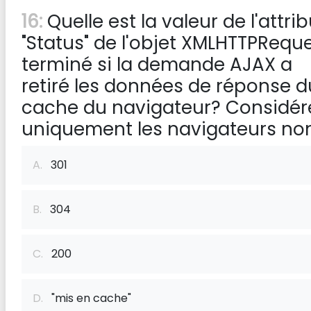
16:
Quelle est la valeur de l'attrib
"Status" de l'objet XMLHTTPRequ
terminé si la demande AJAX a
retiré les données de réponse d
cache du navigateur? Considér
uniquement les navigateurs non 
A.
301
B.
304
C.
200
D.
"mis en cache"