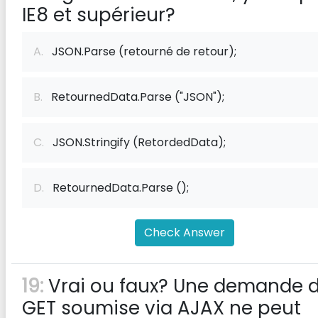
IE8 et supérieur?
A.
JSON.Parse (retourné de retour);
B.
RetournedData.Parse ("JSON");
C.
JSON.Stringify (RetordedData);
D.
RetournedData.Parse ();
Check Answer
19:
Vrai ou faux? Une demande 
GET soumise via AJAX ne peut