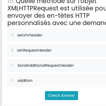
15:
Quelle méthode sur l'objet
XMLHTTPRequest est utilisée po
envoyer des en-têtes HTTP
personnalisés avec une deman
A.
setxhrheader
B.
setRequestHeader
C.
SendAdditionalRequestHeader
D.
addition
Check Answer