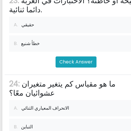
صحيحة أو خاطئة؟ الاختبارات في العربة
23:
دائما ثنائية.
حقيقي
A.
خطأ شنيع
B.
Check Answer
ما هو مقياس كم يتغير متغيران
24:
عشوائيان معًا؟
الانحراف المعياري الثنائي
A.
التباين
B.