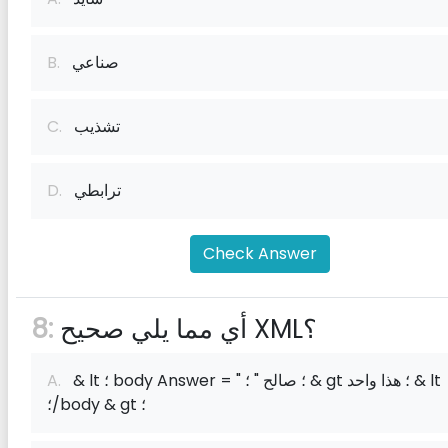
صناعي
B.
تشذيب
C.
ترابطي
D.
Check Answer
أي مما يلي صحيح XML؟
8:
& lt ؛ body Answer = " ؛ صالح " ؛ & gt ؛ هذا واحد & lt
A.
؛/body & gt ؛