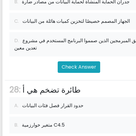
جدران الحماية المنشأة لحماية البيانات من مصادر ضارة
B.
الجهاز المصمم خصيصًا لتخزين كميات هائلة من البيانات
C.
فريق المبرمجين الذين صمموا البرنامج المستخدم في مشروع
D.
تعدين معين
Check Answer
طائرة تضخم هي أ
28:
حدود القرار فصل فئات البيانات
A.
متغير خوارزمية C4.5
B.