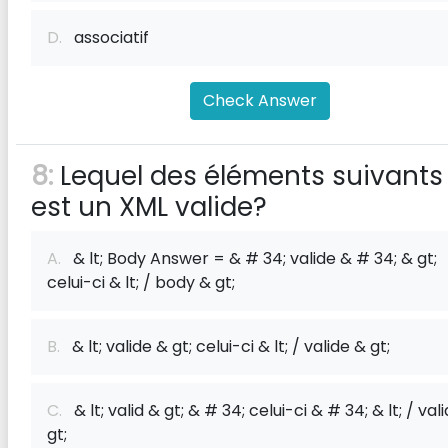
D.
associatif
Check Answer
8:
Lequel des éléments suivants
est un XML valide?
A.
& lt; Body Answer = & # 34; valide & # 34; & gt;
celui-ci & lt; / body & gt;
B.
& lt; valide & gt; celui-ci & lt; / valide & gt;
C.
& lt; valid & gt; & # 34; celui-ci & # 34; & lt; / val
gt;