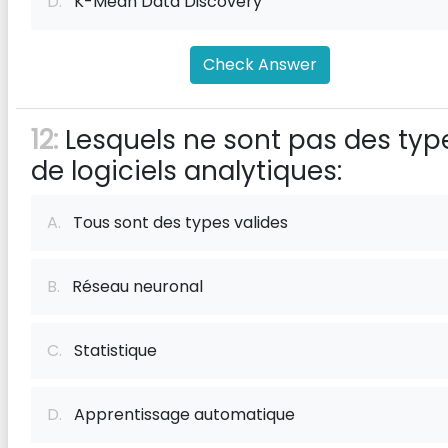
D.
K-Mean Data Discovery
Check Answer
12:
Lesquels ne sont pas des typ
de logiciels analytiques:
A.
Tous sont des types valides
B.
Réseau neuronal
C.
Statistique
D.
Apprentissage automatique