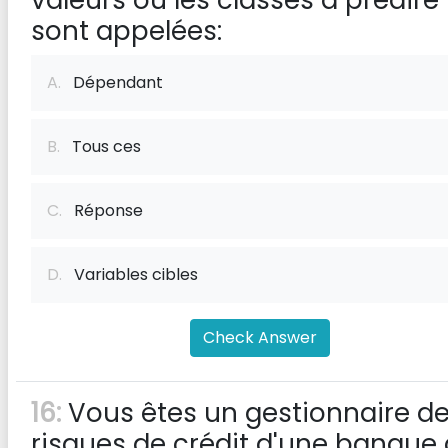
valeurs ou les classes à prédire
sont appelées:
A.
Dépendant
B.
Tous ces
C.
Réponse
D.
Variables cibles
Check Answer
16:
Vous êtes un gestionnaire d
risques de crédit d'une banque