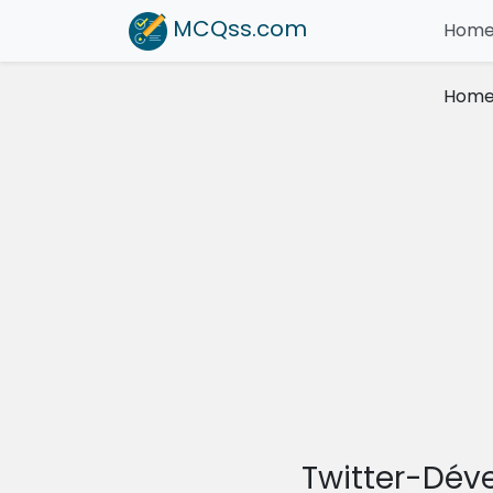
MCQss
.com
Hom
Hom
Twitter-Dév