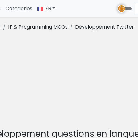
e
(current)
Categories
FR
e
IT & Programming MCQs
Développement Twitter
eloppement questions en langue