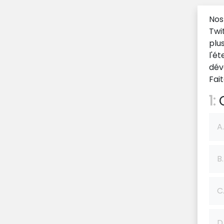
Nos
Twi
plu
l'é
dév
Fai
1:
Q
A.
B.
C
D