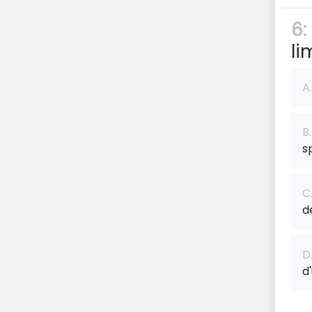
6:
li
A.
B.
s
C
d
D
d'