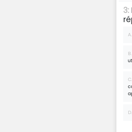
3:
ré
A.
B.
u
C
c
a
D