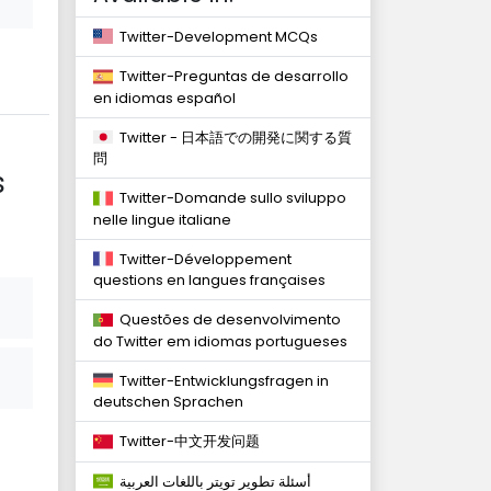
Twitter-Development MCQs
Twitter-Preguntas de desarrollo
en idiomas español
Twitter - 日本語での開発に関する質
問
s
Twitter-Domande sullo sviluppo
nelle lingue italiane
Twitter-Développement
questions en langues françaises
Questões de desenvolvimento
do Twitter em idiomas portugueses
Twitter-Entwicklungsfragen in
deutschen Sprachen
Twitter-中文开发问题
أسئلة تطوير تويتر باللغات العربية