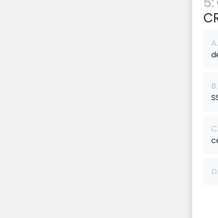
5:
CR
A.
d
B.
S
C
c
D