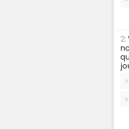
2:
no
qu
jo
A.
B.