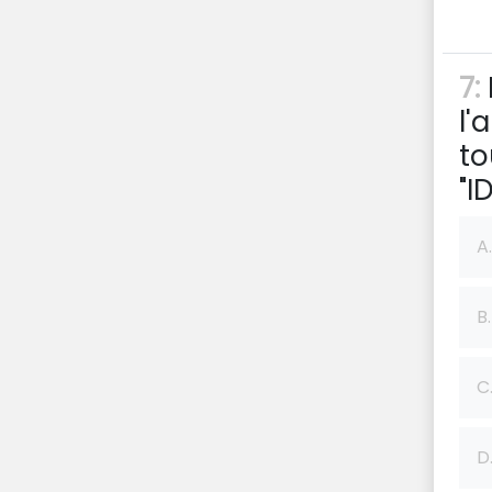
7:
l'
to
"I
A.
B.
C
D