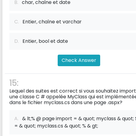
B.
char, chaîne et date
C.
Entier, chaîne et varchar
D.
Entier, bool et date
Check Answer
15:
Lequel des suites est correct si vous souhaitez impor
une classe C # appelée MyClass qui est implémenté
dans le fichier myclass.cs dans une page .aspx?
A.
& lt;% @ page import = & quot; myclass & quot; 
= & quot; myclass.cs & quot; % & gt;