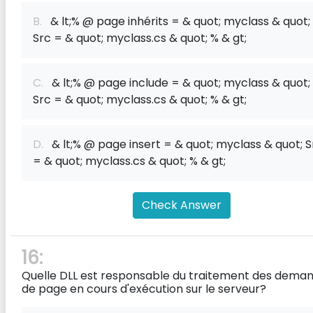
B.
& lt;% @ page inhérits = & quot; myclass & quot;
Src = & quot; myclass.cs & quot; % & gt;
C.
& lt;% @ page include = & quot; myclass & quot;
Src = & quot; myclass.cs & quot; % & gt;
D.
& lt;% @ page insert = & quot; myclass & quot; S
= & quot; myclass.cs & quot; % & gt;
Check Answer
16:
Quelle DLL est responsable du traitement des dema
de page en cours d'exécution sur le serveur?