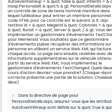
Autoeventwireup = & quot; false & quot; inherits = & 
insap.Personalalt & quot;% & gt; PersonalDetails.aspx
un contrôle de zone de texte nommé membre dans
lequel l'utilisateur peut entrer un membre personnel.
code HTML pour ce contrôle est le suivant: & lt; asp:
textbox id = & quot; Megerid & quot; Colonnes = & quo
& quot; Runat = & quot; Server & quot; / & gt; Vous de
implémenter un gestionnaire d'événements TextCh
pour MemersId. Vous souhaitez que ce gestionnaire
d'événements puisse récupérer des informations sur
personne en utilisant un service Web XML qui facture
chaque accès. La page sera ensuite revisitée avec d
informations supplémentaires sur le véhicule obtenu
partir du service Web XML. Vous implémentez le
gestionnaire d'événements TextChanged. Quels deu
cours d'action devriez-vous prendre? (Chaque répo
correcte présente une partie de la solution. Choisiss
deux)
A.
Dans la directive de page pour
PersonalDetails.aspx, assurez-vous que les attribut
AutoEventWireup sont définis sur & quot; true & quot