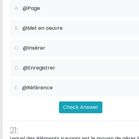
A.
@Page
B.
@Met en oeuvre
C.
@Insérer
D.
@Enregistrer
E.
@Référence
Check Answer
21:
Lequel des éléments suivants est le moyen de gérer l