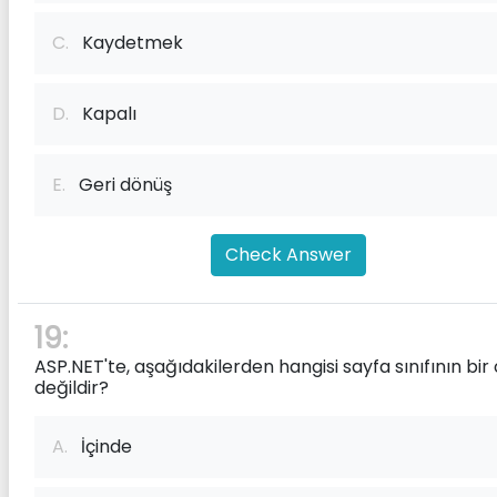
C.
Kaydetmek
D.
Kapalı
E.
Geri dönüş
Check Answer
19:
ASP.NET'te, aşağıdakilerden hangisi sayfa sınıfının bir 
değildir?
A.
İçinde