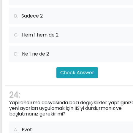
B.
Sadece 2
C.
Hem 1 hem de 2
D.
Ne 1 ne de 2
Check Answer
24:
Yapılandırma dosyasında bazı değişiklikler yaptığınız
yeni ayarları uygulamak için IIS'yi durdurmanız ve
başlatmanız gerekir mi?
A.
Evet