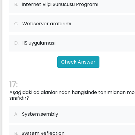
B.
İnternet Bilgi Sunucusu Programı
C.
Webserver arabirimi
D.
IIS uygulaması
Check Answer
17:
Aşağıdaki ad alanlarından hangisinde tanımlanan mo
sınıfıdır?
A.
System.sembly
B.
System.Reflection