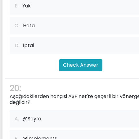
B.
Yük
C.
Hata
D.
İptal
Check Answer
20:
Aşağıdakilerden hangisi ASP.net'te geçerli bir yönerg
değildir?
A.
@Sayfa
B.
@İmplements