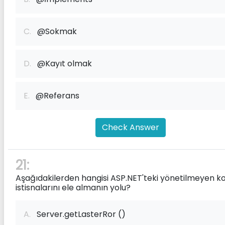
C.
@Sokmak
D.
@Kayıt olmak
E.
@Referans
Check Answer
21:
Aşağıdakilerden hangisi ASP.NET'teki yönetilmeyen k
istisnalarını ele almanın yolu?
A.
Server.getLasterRor ()