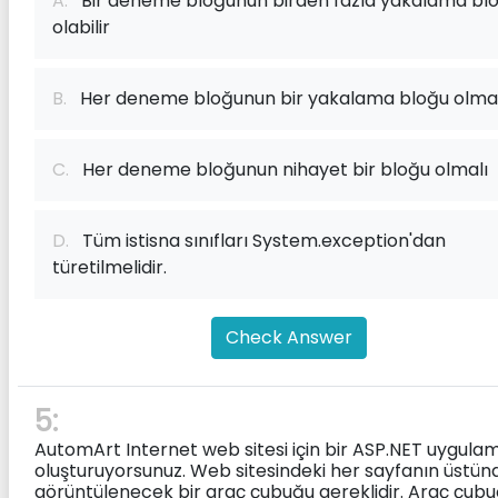
A.
Bir deneme bloğunun birden fazla yakalama bl
olabilir
B.
Her deneme bloğunun bir yakalama bloğu olmal
C.
Her deneme bloğunun nihayet bir bloğu olmalı
D.
Tüm istisna sınıfları System.exception'dan
türetilmelidir.
Check Answer
5:
AutomArt Internet web sitesi için bir ASP.NET uygula
oluşturuyorsunuz. Web sitesindeki her sayfanın üstün
görüntülenecek bir araç çubuğu gereklidir. Araç çub