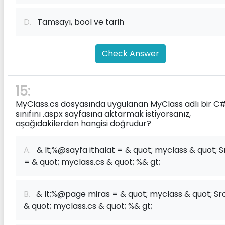
D.
Tamsayı, bool ve tarih
Check Answer
15:
MyClass.cs dosyasında uygulanan MyClass adlı bir C
sınıfını .aspx sayfasına aktarmak istiyorsanız,
aşağıdakilerden hangisi doğrudur?
A.
& lt;%@sayfa ithalat = & quot; myclass & quot; S
= & quot; myclass.cs & quot; %& gt;
B.
& lt;%@page miras = & quot; myclass & quot; Sr
& quot; myclass.cs & quot; %& gt;