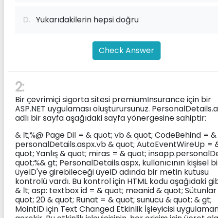
D.
Yukarıdakilerin hepsi doğru
Check Answer
2:
Bir çevrimiçi sigorta sitesi premiumInsurance için bir
ASP.NET uygulaması oluşturursunuz. PersonalDetails.
adlı bir sayfa aşağıdaki sayfa yönergesine sahiptir:
& lt;%@ Page Dil = & quot; vb & quot; CodeBehind = &
personalDetails.aspx.vb & quot; AutoEventWireUp = 
quot; Yanlış & quot; miras = & quot; insapp.personalD
quot;%& gt; PersonalDetails.aspx, kullanıcının kişisel bi
üyeID'ye girebileceği üyeID adında bir metin kutusu
kontrolü vardı. Bu kontrol için HTML kodu aşağıdaki gib
& lt; asp: textbox id = & quot; meanid & quot; Sütunlar
quot; 20 & quot; Runat = & quot; sunucu & quot; & gt;
MointID için Text Changed Etkinlik İşleyicisi uygulaman