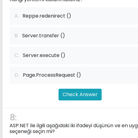
A.
Reppe.redenirect ()
B.
Server.transfer ()
C.
Server.execute ()
D.
Page.ProcessRequest ()
Check Answer
8:
ASP.NET ile ilgili aşağıdaki iki ifadeyi düşünün ve en uy
seçeneği seçin mi?