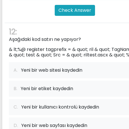
Check Answer
12:
Aşağıdaki kod satırı ne yapıyor?
& lt;%@ register tagprefix = & quot; ril & quot; TagN
& quot; test & quot; Src = & quot; riltest.ascx & quot; 
A.
Yeni bir web sitesi kaydedin
B.
Yeni bir etiket kaydedin
C.
Yeni bir kullanıcı kontrolü kaydedin
D.
Yeni bir web sayfası kaydedin