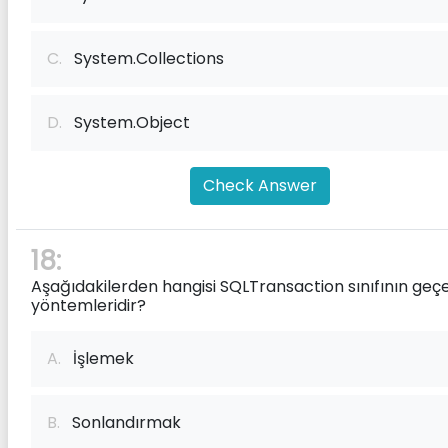
C.
System.Collections
D.
System.Object
Check Answer
18:
Aşağıdakilerden hangisi SQLTransaction sınıfının geçe
yöntemleridir?
A.
İşlemek
B.
Sonlandırmak