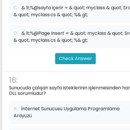
C.
& lt;%@sayfa içerir = & quot; myclass & quot; Sr
& quot; myclass.cs & quot; %& gt;
D.
& lt;%@Page Insert = & quot; myclass & quot; Sr
& quot; myclass.cs & quot; %& gt;
Check Answer
16:
Sunucuda çalışan sayfa isteklerinin işlenmesinden ha
DLL sorumludur?
A.
İnternet Sunucusu Uygulama Programlama
Arayüzü