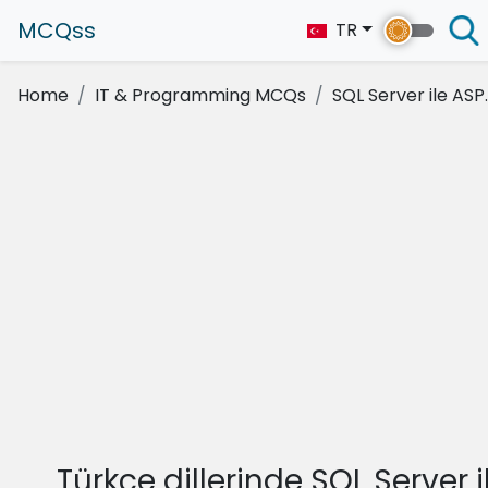
MCQss
TR
Home
IT & Programming MCQs
SQL Server ile ASP
Türkçe dillerinde SQL Server i