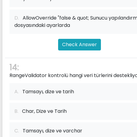
D.
AllowOverride "false & quot; Sunucu yapılandır
dosyasındaki ayarlarda
Check Answer
14:
RangeValidator kontrolü hangi veri türlerini destekliy
A.
Tamsayı, dize ve tarih
B.
Char, Dize ve Tarih
C.
Tamsayı, dize ve varchar