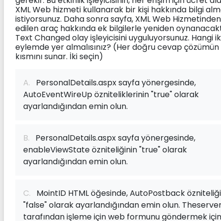
gerekir. Bu etkinlik işleyicisinin, her erişim için ücret al
XML Web hizmeti kullanarak bir kişi hakkında bilgi alm
istiyorsunuz. Daha sonra sayfa, XML Web Hizmetinden
edilen araç hakkında ek bilgilerle yeniden oynanacakt
Text Changed olay işleyicisini uyguluyorsunuz. Hangi ik
eylemde yer almalısınız? (Her doğru cevap çözümün 
kısmını sunar. İki seçin)
A.
PersonalDetails.aspx sayfa yönergesinde,
AutoEventWireUp özniteliklerinin "true" olarak
ayarlandığından emin olun.
B.
PersonalDetails.aspx sayfa yönergesinde,
enableViewState özniteliğinin "true" olarak
ayarlandığından emin olun.
C.
MointID HTML öğesinde, AutoPostback özniteliği
"false" olarak ayarlandığından emin olun. Theserve
tarafından işleme için web formunu göndermek içi