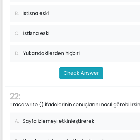
B.
İstisna eski
C.
İstisna eski
D.
Yukarıdakilerden hiçbiri
Check Answer
22:
Trace.write () ifadelerinin sonuçlarını nasıl görebilirsin
A.
Sayfa izlemeyi etkinleştirerek