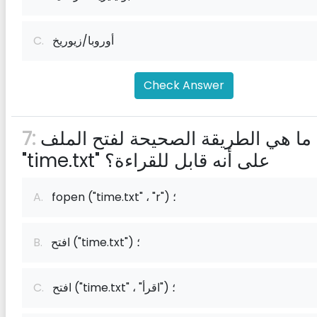
أوروبا/زيوريخ
C.
Check Answer
ما هي الطريقة الصحيحة لفتح الملف
7:
"time.txt" على أنه قابل للقراءة؟
fopen ("time.txt" ، "r") ؛
A.
افتح ("time.txt") ؛
B.
افتح ("time.txt" ، "اقرأ") ؛
C.