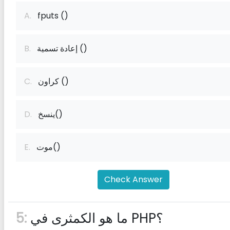
A.
fputs ()
إعادة تسمية ()
B.
كراون ()
C.
ينسخ()
D.
موت()
E.
Check Answer
ما هو الكمثرى في PHP؟
5: