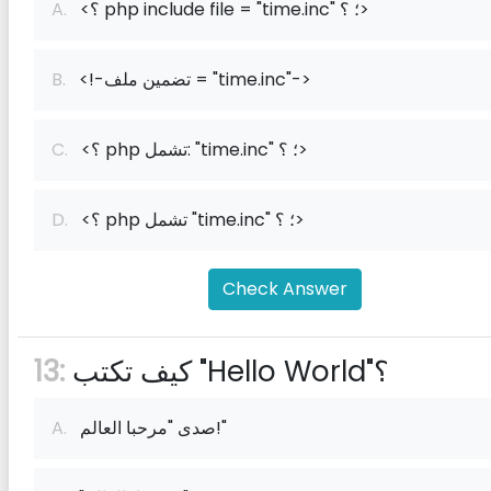
<؟ php include file = "time.inc" ؛ ؟>
A.
<!-تضمين ملف = "time.inc"->
B.
<؟ php تشمل: "time.inc" ؛ ؟>
C.
<؟ php تشمل "time.inc" ؛ ؟>
D.
Check Answer
كيف تكتب "Hello World"؟
13:
صدى "مرحبا العالم!"
A.