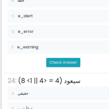
خطأ
B.
C.
e_alert
D.
e_error
E.
e_warning
Check Answer
(8 <1 || 4> = 4) سيعود
24:
حقيقي
A.
خطأ شنيع
B.