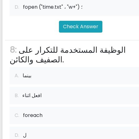
fopen ("time.txt" ، "w+") ؛
D.
Check Answer
الوظيفة المستخدمة للتكرار على
8:
الصفيف والكائن.
بينما
A.
افعل اثناء
B.
C.
foreach
ل
D.