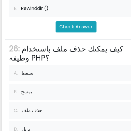
E.
Rewinddir ()
Check Answer
كيف يمكنك حذف ملف باستخدام
26:
وظيفة PHP؟
يسقط
A.
يمسح
B.
حذف ملف
C.
يزيل
D.