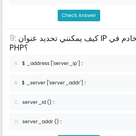
Check Answer
كيف يمكنني تحديد عنوان IP الخادم في
9:
PHP؟
$ _address ['server_ip'] ؛
A.
$ _server ['server_addr'] ؛
B.
server_id () ؛
C.
server_addr () ؛
D.