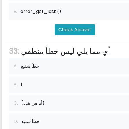
E.
error_get_last ()
Check Answer
أي مما يلي ليس خطأ منطقي
33:
خطأ شنيع
A.
B.
1
(أيا من هذه)
C.
خطأ شنيع
D.