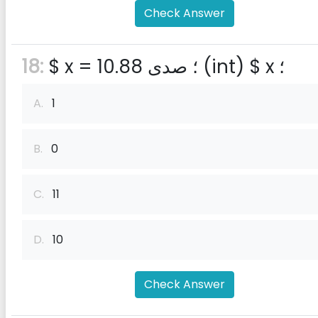
Check Answer
$ x = 10.88 ؛ صدى (int) $ x ؛
18:
A.
1
B.
0
C.
11
D.
10
Check Answer