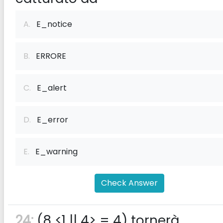
A.
E_notice
B.
ERRORE
C.
E_alert
D.
E_error
E.
E_warning
Check Answer
24:
(8 <1 || 4> = 4) tornerà