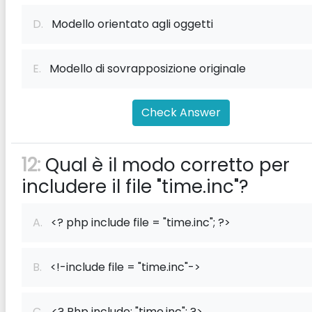
D.
Modello orientato agli oggetti
E.
Modello di sovrapposizione originale
Check Answer
12:
Qual è il modo corretto per
includere il file "time.inc"?
A.
<? php include file = "time.inc"; ?>
B.
<!-include file = "time.inc"->
C.
<? Php include: "time.inc"; ?>