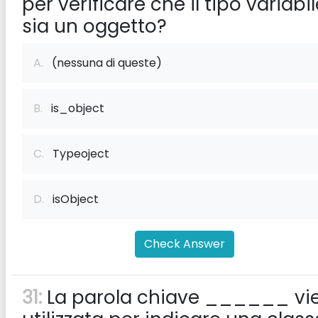
per verificare che il tipo variabi
sia un oggetto?
A.
(nessuna di queste)
B.
is_object
C.
Typeoject
D.
isObject
Check Answer
31:
La parola chiave ______ vi