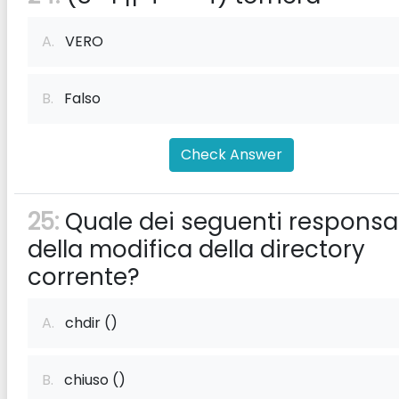
A.
VERO
B.
Falso
Check Answer
25:
Quale dei seguenti responsab
della modifica della directory
corrente?
A.
chdir ()
B.
chiuso ()