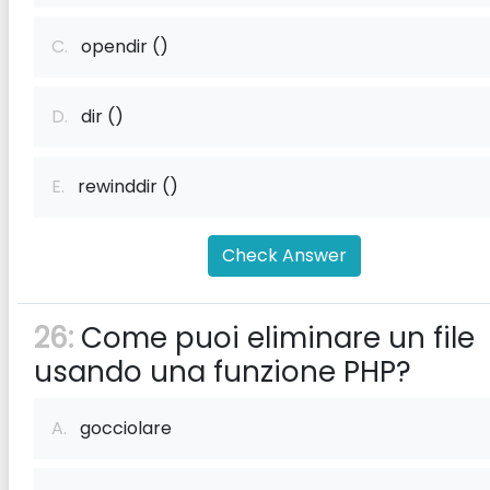
C.
opendir ()
D.
dir ()
E.
rewinddir ()
Check Answer
26:
Come puoi eliminare un file
usando una funzione PHP?
A.
gocciolare