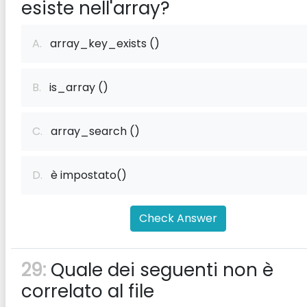
esiste nell'array?
A.
array_key_exists ()
B.
is_array ()
C.
array_search ()
D.
è impostato()
Check Answer
29:
Quale dei seguenti non è
correlato al file