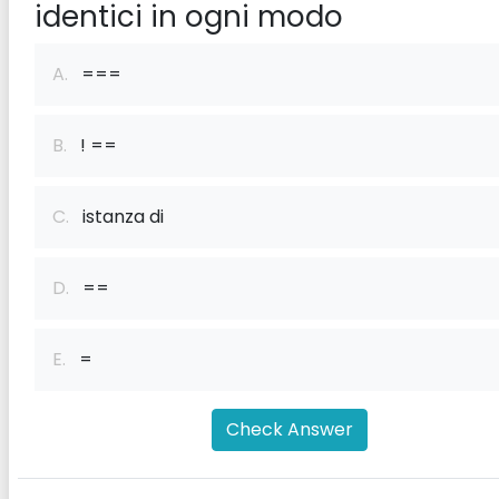
identici in ogni modo
A.
===
B.
! ==
C.
istanza di
D.
==
E.
=
Check Answer