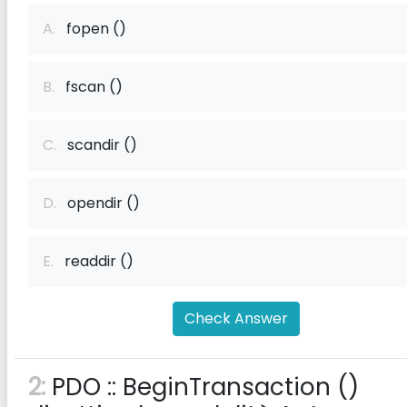
A.
fopen ()
B.
fscan ()
C.
scandir ()
D.
opendir ()
E.
readdir ()
Check Answer
2:
PDO :: BeginTransaction ()