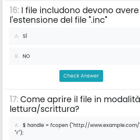
16:
I file includono devono avere
l'estensione del file ".inc"
A.
SÌ
B.
NO
Check Answer
17:
Come aprire il file in modalit
lettura/scrittura?
A.
$ handle = fcopen ("http://www.example.com/"
"r");