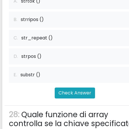
A.
strtok ()
B.
strripos ()
C.
str_repeat ()
D.
strpos ()
E.
substr ()
Check Answer
28:
Quale funzione di array
controlla se la chiave specifica