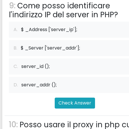
9:
Come posso identificare
l'indirizzo IP del server in PHP?
A.
$ _Address ['server_ip'];
B.
$ _Server ['server_addr'];
C.
server_id ();
D.
server_addr ();
Check Answer
10:
Posso usare il proxy in php cu