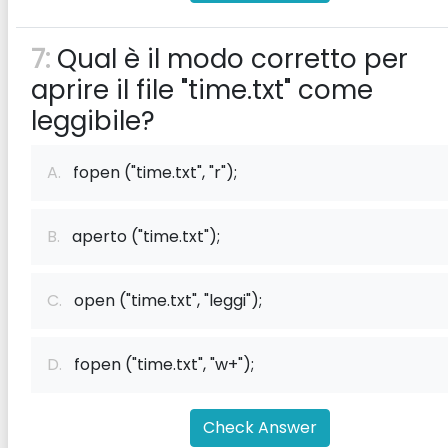
7:
Qual è il modo corretto per
aprire il file "time.txt" come
leggibile?
A.
fopen ("time.txt", "r");
B.
aperto ("time.txt");
C.
open ("time.txt", "leggi");
D.
fopen ("time.txt", "w+");
Check Answer