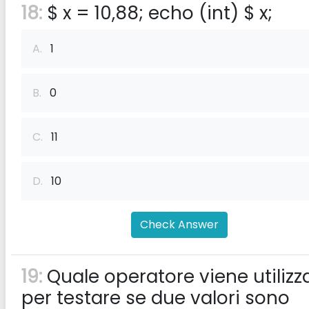
18:
$ x = 10,88; echo (int) $ x;
A.
1
B.
0
C.
11
D.
10
Check Answer
19:
Quale operatore viene utilizz
per testare se due valori sono