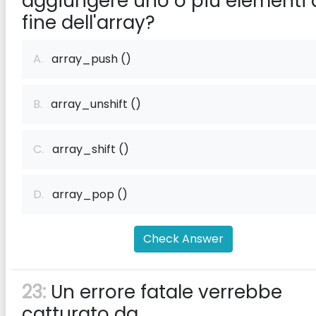
aggiungere uno o più elementi a
fine dell'array?
A.
array_push ()
B.
array_unshift ()
C.
array_shift ()
D.
array_pop ()
Check Answer
23:
Un errore fatale verrebbe
catturato da