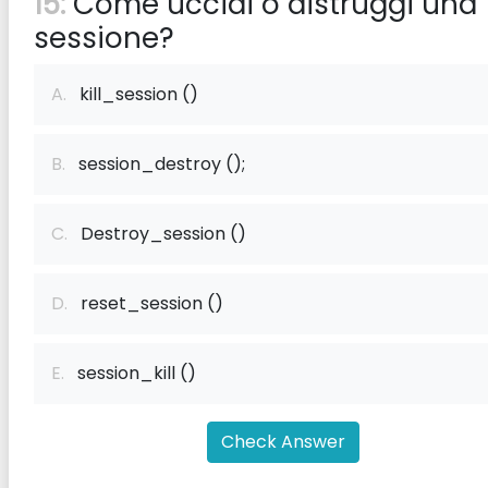
15:
Come uccidi o distruggi una
sessione?
A.
kill_session ()
B.
session_destroy ();
C.
Destroy_session ()
D.
reset_session ()
E.
session_kill ()
Check Answer