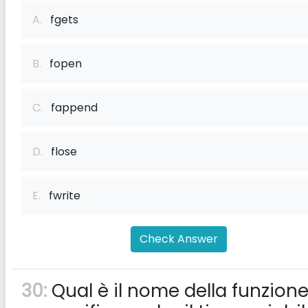
A.
fgets
B.
fopen
C.
fappend
D.
flose
E.
fwrite
Check Answer
30:
Qual è il nome della funzion