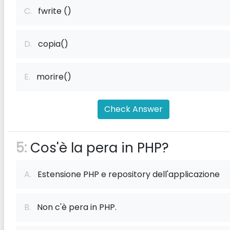
C.
fwrite ()
D.
copia()
E.
morire()
Check Answer
5:
Cos'è la pera in PHP?
A.
Estensione PHP e repository dell'applicazione
B.
Non c'è pera in PHP.