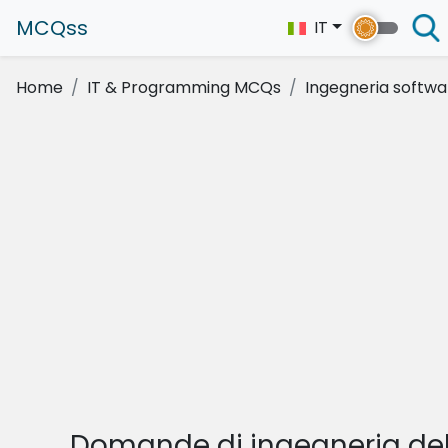
MCQss
IT
Home
IT & Programming MCQs
Ingegneria softwa
Domande di ingegneria de