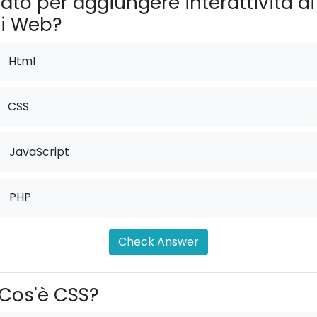
ato per aggiungere interattività ai
ti Web?
Html
CSS
.
JavaScript
.
PHP
Check Answer
Cos'è CSS?