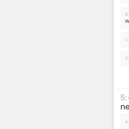
B.
W
C
D
5:
ne
A.