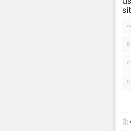
us
si
A.
B.
C
D
3: