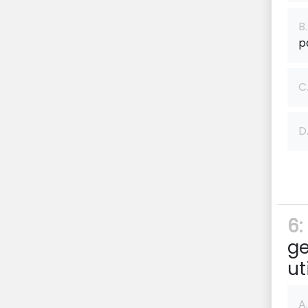
B.
p
C
D
6:
ge
ut
A.