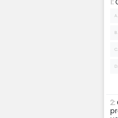
1:
C
A.
B.
C
D
2:
p