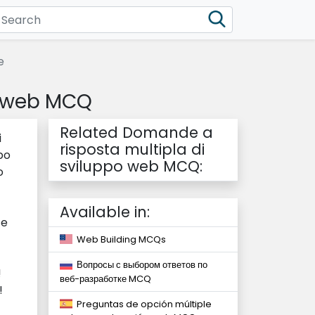
e
o web MCQ
Related Domande a
i
risposta multipla di
po
sviluppo web MCQ:
o
Available in:
 e
Web Building MCQs
Вопросы с выбором ответов по
!
веб-разработке MCQ
!
Preguntas de opción múltiple