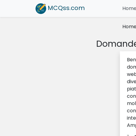
MCQss
.com
Hom
Hom
Domande 
Ben
dom
web
dive
pia
con
mol
con
inte
Amp