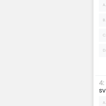
A.
B.
C
D
4:
sv
A.