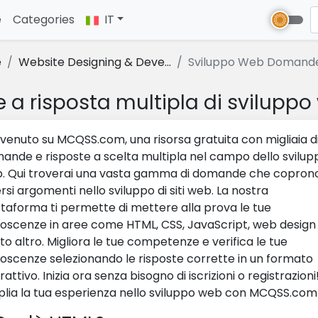
e
(current)
Categories
IT
e
Website Designing & Deve...
Sviluppo Web Domand
a risposta multipla di svilupp
venuto su MCQSS.com, una risorsa gratuita con migliaia d
ande e risposte a scelta multipla nel campo dello svilup
. Qui troverai una vasta gamma di domande che copron
rsi argomenti nello sviluppo di siti web. La nostra
ttaforma ti permette di mettere alla prova le tue
oscenze in aree come HTML, CSS, JavaScript, web design
to altro. Migliora le tue competenze e verifica le tue
oscenze selezionando le risposte corrette in un formato
rattivo. Inizia ora senza bisogno di iscrizioni o registrazioni
lia la tua esperienza nello sviluppo web con MCQSS.com