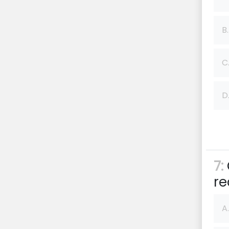
B.
C
D
7:
re
A.