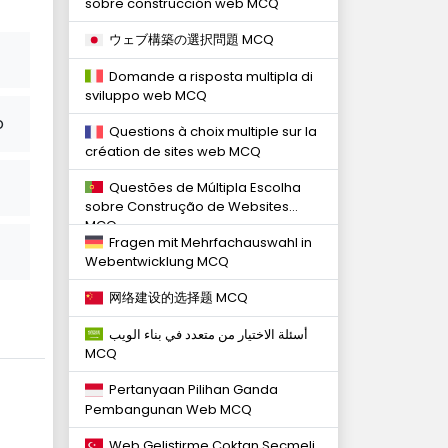
sobre construcción web MCQ
ウェブ構築の選択問題 MCQ
Domande a risposta multipla di
sviluppo web MCQ
o
Questions à choix multiple sur la
création de sites web MCQ
Questões de Múltipla Escolha
sobre Construção de Websites
MCQ
Fragen mit Mehrfachauswahl in
Webentwicklung MCQ
网络建设的选择题 MCQ
أسئلة الاختيار من متعدد في بناء الويب
MCQ
Pertanyaan Pilihan Ganda
Pembangunan Web MCQ
Web Geliştirme Çoktan Seçmeli