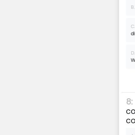
B.
C
d
D
W
8:
co
co