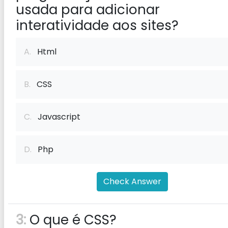
usada para adicionar
interatividade aos sites?
A.
Html
B.
CSS
C.
Javascript
D.
Php
Check Answer
3:
O que é CSS?