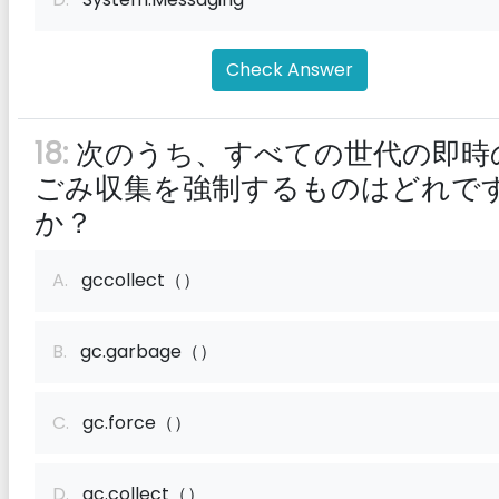
Check Answer
18:
次のうち、すべての世代の即時
ごみ収集を強制するものはどれで
か？
A.
gccollect（）
B.
gc.garbage（）
C.
gc.force（）
D.
gc.collect（）