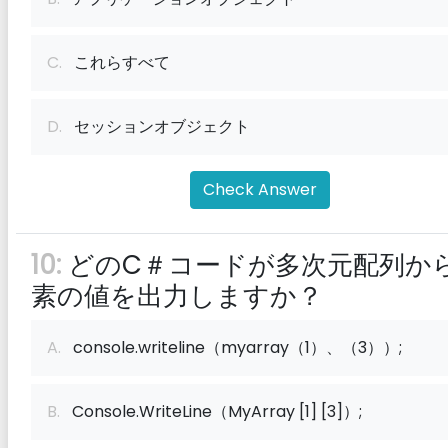
C.
これらすべて
D.
セッションオブジェクト
Check Answer
10:
どのC＃コードが多次元配列か
素の値を出力しますか？
A.
console.writeline（myarray（1）、（3））;
B.
Console.WriteLine（MyArray [1] [3]）;