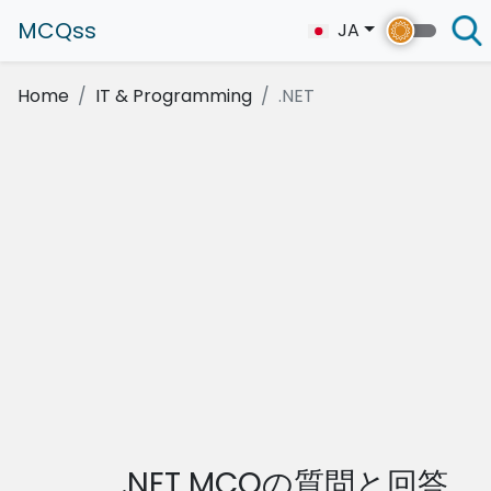
MCQss
JA
Home
IT & Programming
.NET
.NET MCQの質問と回答