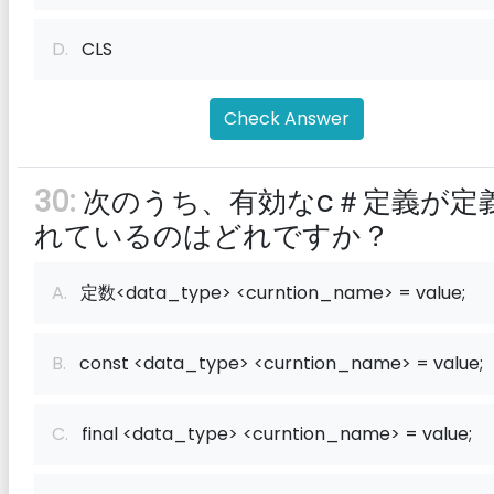
D.
CLS
Check Answer
30:
次のうち、有効なc＃定義が定
れているのはどれですか？
A.
定数<data_type> <curntion_name> = value;
B.
const <data_type> <curntion_name> = value;
C.
final <data_type> <curntion_name> = value;