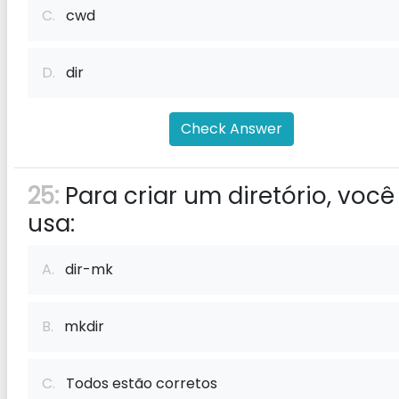
C.
cwd
D.
dir
Check Answer
25:
Para criar um diretório, você
usa:
A.
dir-mk
B.
mkdir
C.
Todos estão corretos