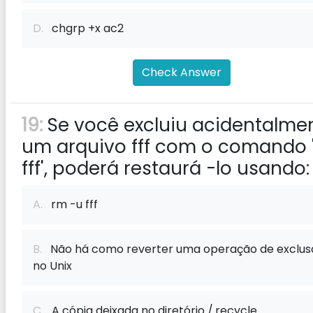
D.
chgrp +x ac2
Check Answer
19:
Se você excluiu acidentalme
um arquivo fff com o comando 
fff', poderá restaurá -lo usando:
A.
rm -u fff
B.
Não há como reverter uma operação de exclus
no Unix
C.
A cópia deixada no diretório /.recycle