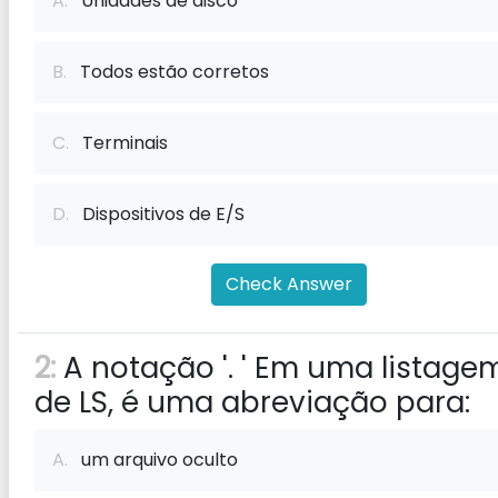
A.
Unidades de disco
B.
Todos estão corretos
C.
Terminais
D.
Dispositivos de E/S
Check Answer
2:
A notação '. ' Em uma listage
de LS, é uma abreviação para:
A.
um arquivo oculto