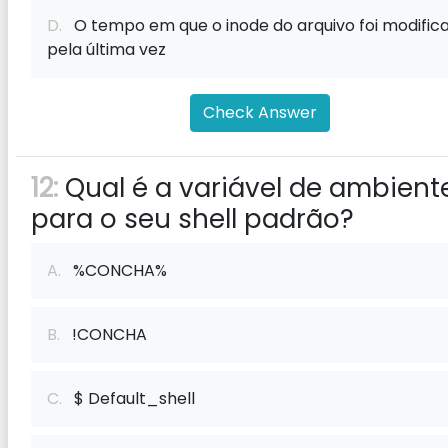
D.
O tempo em que o inode do arquivo foi modific
pela última vez
Check Answer
12:
Qual é a variável de ambient
para o seu shell padrão?
A.
%CONCHA%
B.
!CONCHA
C.
$ Default_shell