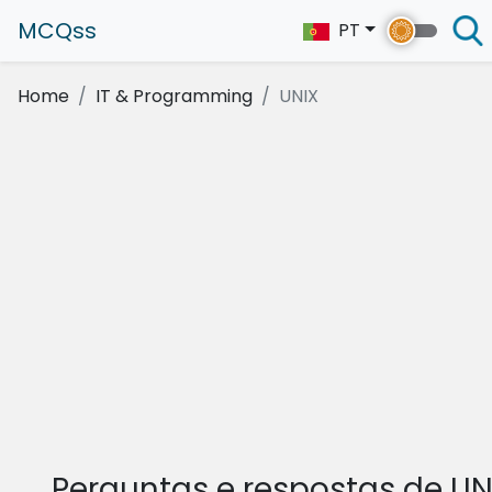
MCQss
PT
Home
IT & Programming
UNIX
Perguntas e respostas de UN