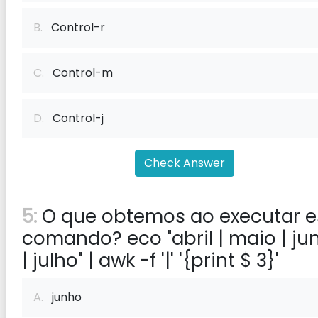
B.
Control-r
C.
Control-m
D.
Control-j
Check Answer
5:
O que obtemos ao executar e
comando? eco "abril | maio | ju
| julho" | awk -f '|' '{print $ 3}'
A.
junho