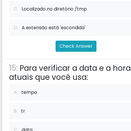
C.
Localizado no diretório /tmp
D.
A extensão está 'escondida'
Check Answer
15:
Para verificar a data e a hora
atuais que você usa:
A.
tempo
B.
tr
C.
data