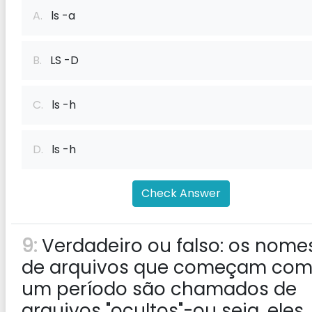
A.
ls -a
B.
LS -D
C.
ls -h
D.
ls -h
Check Answer
9:
Verdadeiro ou falso: os nome
de arquivos que começam co
um período são chamados de
arquivos "ocultos"-ou seja, eles