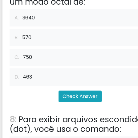
um modo octal de:
A.
3640
B.
570
C.
750
D.
463
Check Answer
8:
Para exibir arquivos escondi
(dot), você usa o comando: