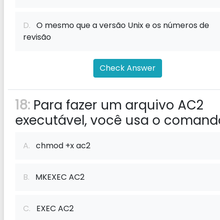
D.
O mesmo que a versão Unix e os números de
revisão
Check Answer
18:
Para fazer um arquivo AC2
executável, você usa o comand
A.
chmod +x ac2
B.
MKEXEC AC2
C.
EXEC AC2