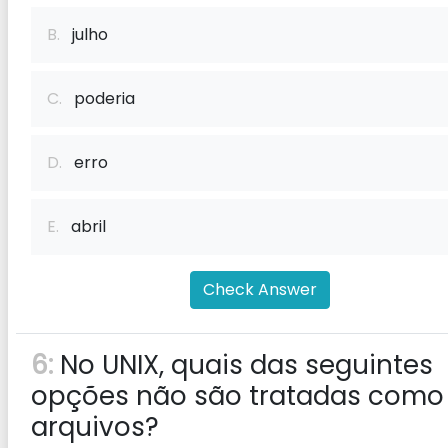
B.
julho
C.
poderia
D.
erro
E.
abril
Check Answer
6:
No UNIX, quais das seguintes
opções não são tratadas como
arquivos?