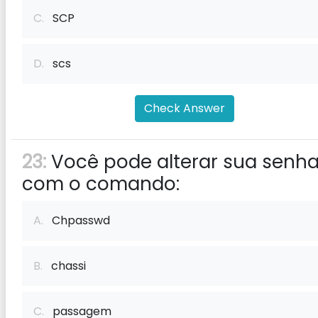
C.
SCP
D.
scs
Check Answer
23:
Você pode alterar sua senh
com o comando:
A.
Chpasswd
B.
chassi
C.
passagem