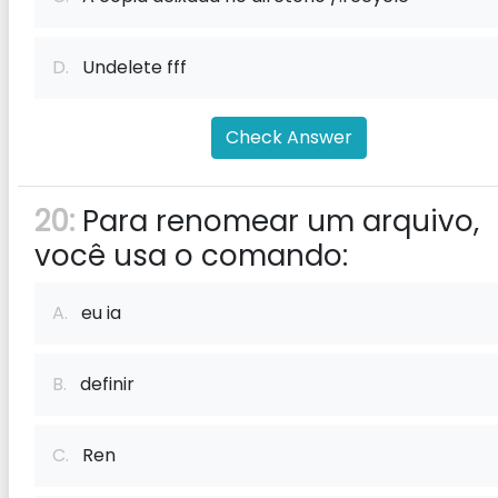
D.
Undelete fff
Check Answer
20:
Para renomear um arquivo,
você usa o comando:
A.
eu ia
B.
definir
C.
Ren