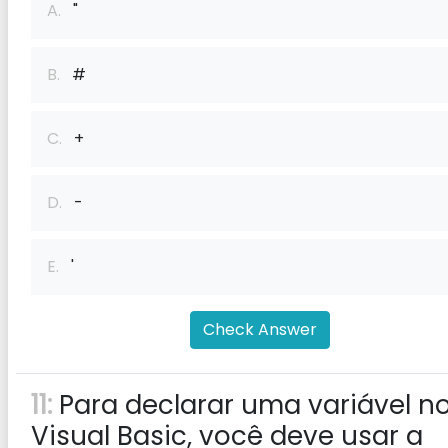
A.
"
B.
#
C.
+
D.
-
E.
'
Check Answer
11:
Para declarar uma variável n
Visual Basic, você deve usar a