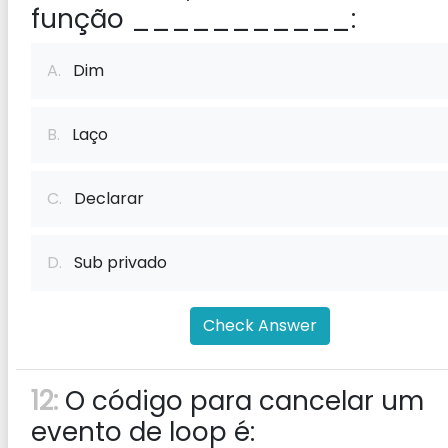
função ___________:
A.
Dim
B.
Laço
C.
Declarar
D.
Sub privado
Check Answer
12:
O código para cancelar um
evento de loop é: