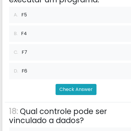
A.
F5
B.
F4
C.
F7
D.
F6
Check Answer
18:
Qual controle pode ser
vinculado a dados?