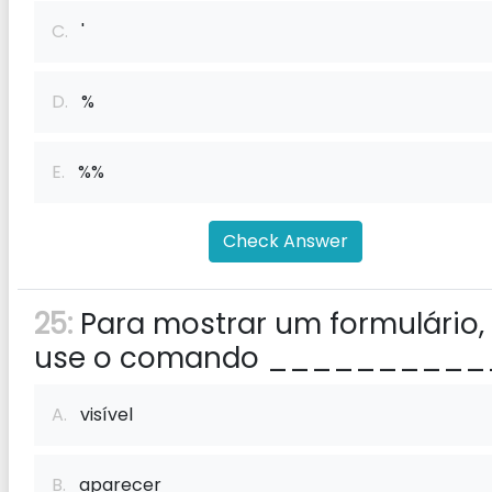
C.
'
D.
%
E.
%%
Check Answer
25:
Para mostrar um formulário,
use o comando __________
A.
visível
B.
aparecer