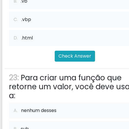
B.
.vb
C.
.vbp
D.
.html
Check Answer
23:
Para criar uma função que
retorne um valor, você deve usa
a:
A.
nenhum desses
B.
sub