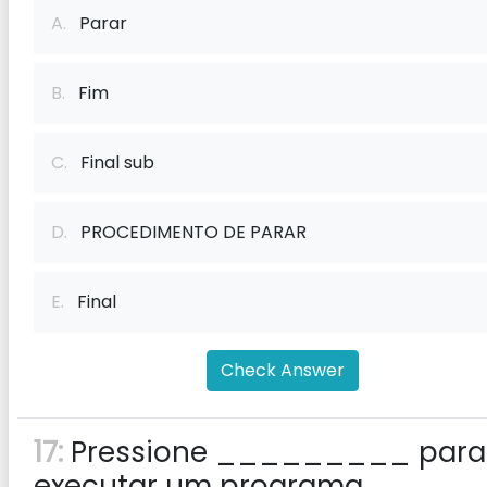
A.
Parar
B.
Fim
C.
Final sub
D.
PROCEDIMENTO DE PARAR
E.
Final
Check Answer
17:
Pressione _________ para
executar um programa.