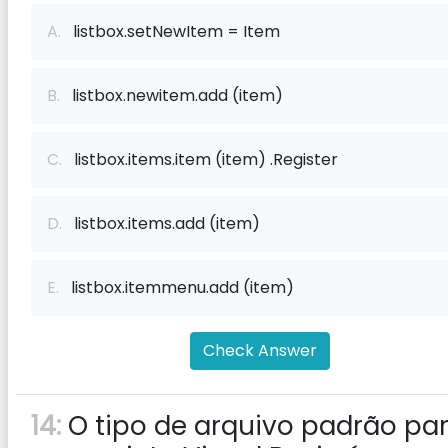
A.
listbox.setNewItem = Item
B.
listbox.newitem.add (item)
C.
listbox.items.item (item) .Register
D.
listbox.items.add (item)
E.
listbox.itemmenu.add (item)
Check Answer
14:
O tipo de arquivo padrão pa