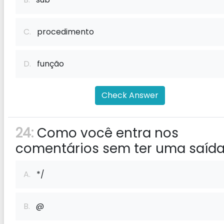
C.
procedimento
D.
função
Check Answer
24:
Como você entra nos
comentários sem ter uma saíd
A.
*/
B.
@