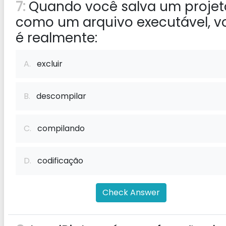
7:
Quando você salva um projet
como um arquivo executável, v
é realmente:
A.
excluir
B.
descompilar
C.
compilando
D.
codificação
Check Answer