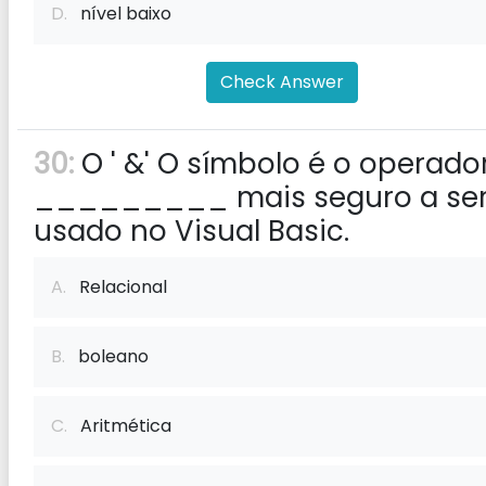
D.
nível baixo
Check Answer
30:
O ' &' O símbolo é o operado
_________ mais seguro a se
usado no Visual Basic.
A.
Relacional
B.
boleano
C.
Aritmética