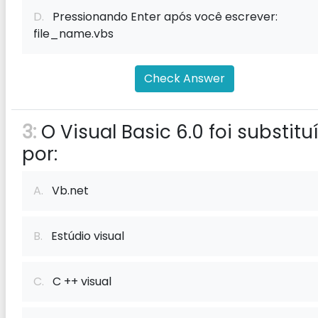
D.
Pressionando Enter após você escrever:
file_name.vbs
Check Answer
3:
O Visual Basic 6.0 foi substitu
por:
A.
Vb.net
B.
Estúdio visual
C.
C ++ visual