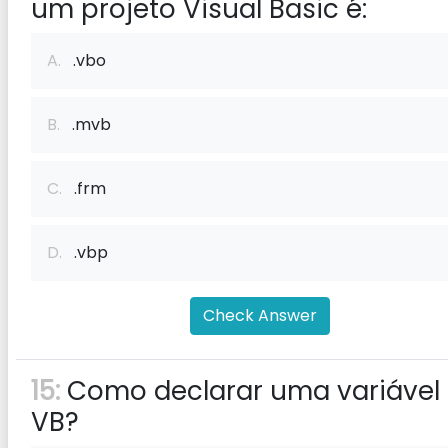
um projeto Visual Basic é:
A.
.vbo
B.
.mvb
C.
.frm
D.
.vbp
Check Answer
15:
Como declarar uma variável
VB?