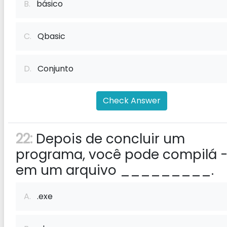
B.
básico
C.
Qbasic
D.
Conjunto
Check Answer
22:
Depois de concluir um
programa, você pode compilá -
em um arquivo _________.
A.
.exe