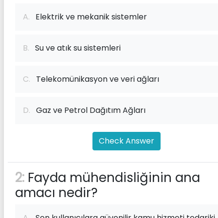
A.
Elektrik ve mekanik sistemler
B.
Su ve atık su sistemleri
C.
Telekomünikasyon ve veri ağları
D.
Gaz ve Petrol Dağıtım Ağları
Check Answer
2:
Fayda mühendisliğinin ana
amacı nedir?
A.
Son kullanıcılara güvenilir kamu hizmeti tedariki