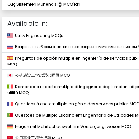
Güç Sistemleri Mühendisliği MCQ'ları
Available in:
Utility Engineering MCQs
Вопросы с выбором ответов по инженерии коммунальных систем
Preguntas de opción múltiple en ingeniería de servicios públ
MCQ
公益施設工学の選択問題 MCQ
Domande a risposta multipla di ingegneria degli impianti di p
utilità MCQ
Questions à choix multiple en génie des services publics MC
Questões de Múltipla Escolha em Engenharia de Utilidades 
Fragen mit Mehrfachauswahl im Versorgungswesen MCQ
公用事业工程选择题 MCQ