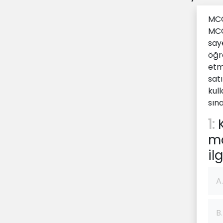
MCQ
MCQ
say
öğre
etm
sat
kull
sın
1:
K
ma
il
A.
B.