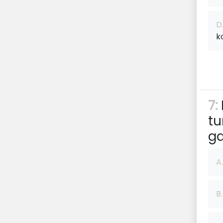
D
k
7:
tu
ga
A.
B.