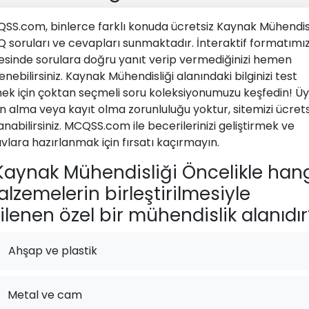
SS.com, binlerce farklı konuda ücretsiz Kaynak Mühendisl
 soruları ve cevapları sunmaktadır. İnteraktif formatımı
esinde sorulara doğru yanıt verip vermediğinizi hemen
nebilirsiniz. Kaynak Mühendisliği alanındaki bilginizi test
ek için çoktan seçmeli soru koleksiyonumuzu keşfedin! Üy
ın alma veya kayıt olma zorunluluğu yoktur, sitemizi ücrets
anabilirsiniz. MCQSS.com ile becerilerinizi geliştirmek ve
avlara hazırlanmak için fırsatı kaçırmayın.
aynak Mühendisliği Öncelikle han
lzemelerin birleştirilmesiyle
gilenen özel bir mühendislik alanıdır
Ahşap ve plastik
Metal ve cam