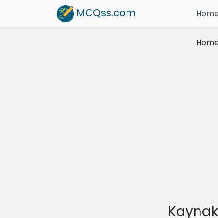
MCQss
.com
Hom
Hom
Kaynak 