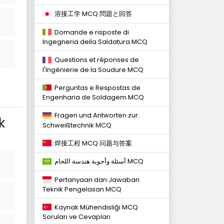
溶接工学 MCQ 問題と回答
Domande e risposte di
Ingegneria della Saldatura MCQ
Questions et réponses de
l'Ingénierie de la Soudure MCQ
Perguntas e Respostas de
Engenharia de Soldagem MCQ
Fragen und Antworten zur
k
Schweißtechnik MCQ
焊接工程 MCQ 问题与答案
أسئلة وأجوبة هندسة اللحام MCQ
Pertanyaan dan Jawaban
Teknik Pengelasan MCQ
Kaynak Mühendisliği MCQ
Soruları ve Cevapları