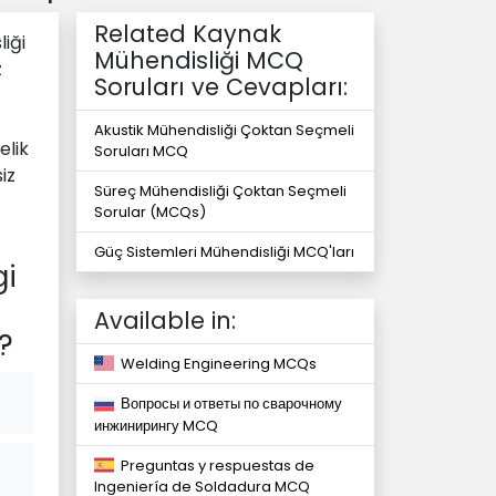
Related Kaynak
iği
Mühendisliği MCQ
z
Soruları ve Cevapları:
Akustik Mühendisliği Çoktan Seçmeli
elik
Soruları MCQ
iz
Süreç Mühendisliği Çoktan Seçmeli
Sorular (MCQs)
Güç Sistemleri Mühendisliği MCQ'ları
gi
Available in:
?
Welding Engineering MCQs
Вопросы и ответы по сварочному
инжинирингу MCQ
Preguntas y respuestas de
Ingeniería de Soldadura MCQ