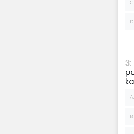
C
D
3:
pa
ka
A.
B.