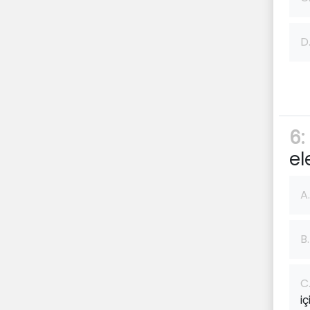
D
6:
el
A.
B.
C
iç