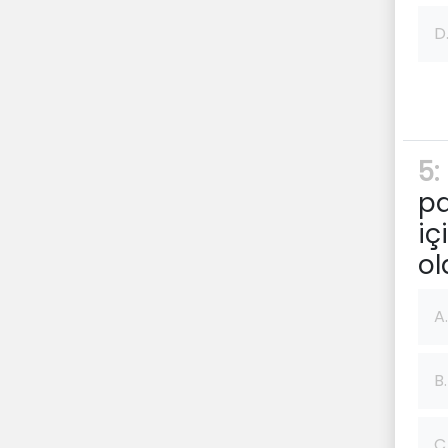
D
5:
pa
iç
ol
A.
B.
C