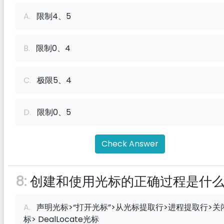
A.
限制4、5
B.
限制0、4
C.
极限5、4
D.
限制0、5
Check Answer
8:
创建和使用光标的正确过程是什
A.
声明光标>“打开光标”>从光标提取行>进程提取行>关
标> DealLocate光标