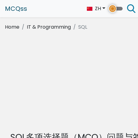
MCQss
ZH
Home
IT & Programming
SQL
SQL多项选择题（MCQ）问题与