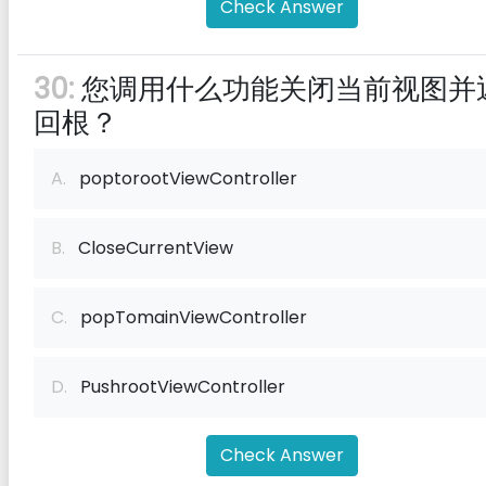
Check Answer
30:
您调用什么功能关闭当前视图并
回根？
A.
poptorootViewController
B.
CloseCurrentView
C.
popTomainViewController
D.
PushrootViewController
Check Answer