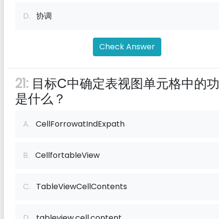
D.
协调
Check Answer
21:
目标C中确定表视图单元格中的
是什么？
A.
CellForrowatIndExpath
B.
CellfortableView
C.
TableViewCellContents
D.
tableview.cell.content