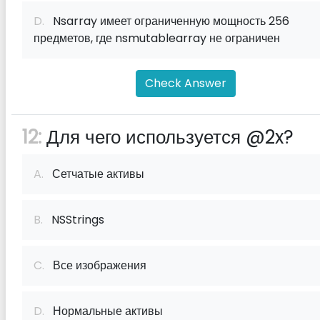
D.
Nsarray имеет ограниченную мощность 256
предметов, где nsmutablearray не ограничен
Check Answer
12:
Для чего используется @2x?
A.
Сетчатые активы
B.
NSStrings
C.
Все изображения
D.
Нормальные активы