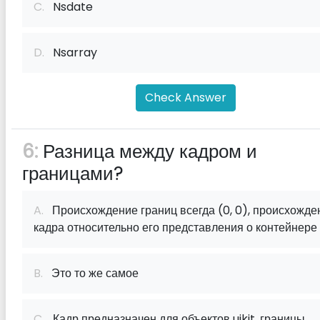
C.
Nsdate
D.
Nsarray
Check Answer
6:
Разница между кадром и
границами?
A.
Происхождение границ всегда (0, 0), происхожде
кадра относительно его представления о контейнере
B.
Это то же самое
C.
Кадр предназначен для объектов uikit, границы