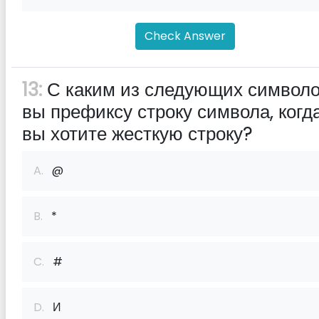
Check Answer
13:
С каким из следующих символ
вы префиксу строку символа, когд
вы хотите жесткую строку?
A.
@
B.
*
C.
#
D.
И