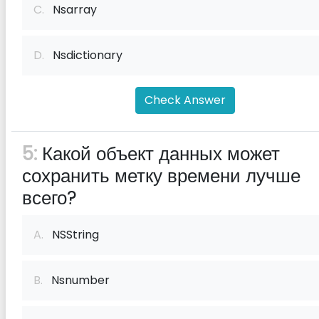
C.
Nsarray
D.
Nsdictionary
Check Answer
5:
Какой объект данных может
сохранить метку времени лучше
всего?
A.
NSString
B.
Nsnumber