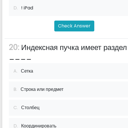
D.
! iPad
Check Answer
20:
Индексная пучка имеет раздел
____
A.
Сетка
B.
Строка или предмет
C.
Столбец
D.
Координировать