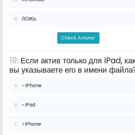
B.
ЛОЖЬ
Check Answer
19:
Если актив только для iPad, ка
вы указываете его в имени файла
A.
~ iPhone
B.
~ iPad
C.
! iPhone