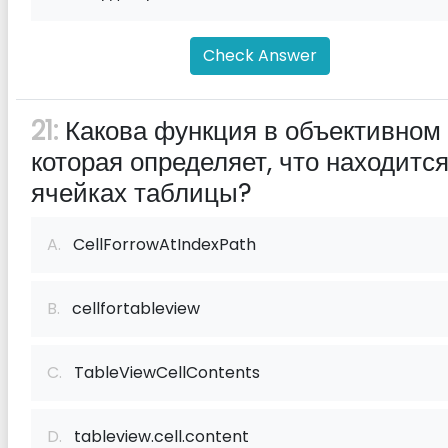
Check Answer
21:
Какова функция в объективном 
которая определяет, что находится
ячейках таблицы?
A.
CellForrowAtIndexPath
B.
cellfortableview
C.
TableViewCellContents
D.
tableview.cell.content