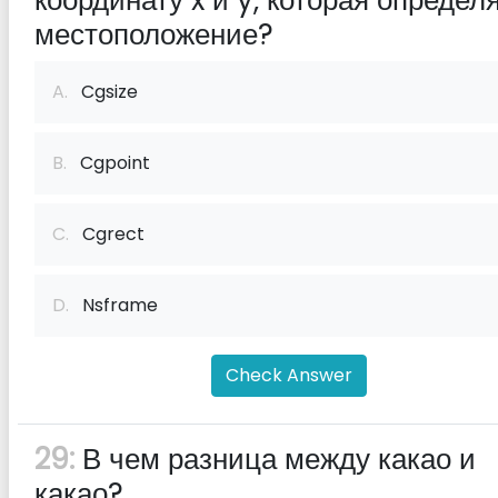
координату x и y, которая определ
местоположение?
A.
Cgsize
B.
Cgpoint
C.
Cgrect
D.
Nsframe
Check Answer
29:
В чем разница между какао и
какао?