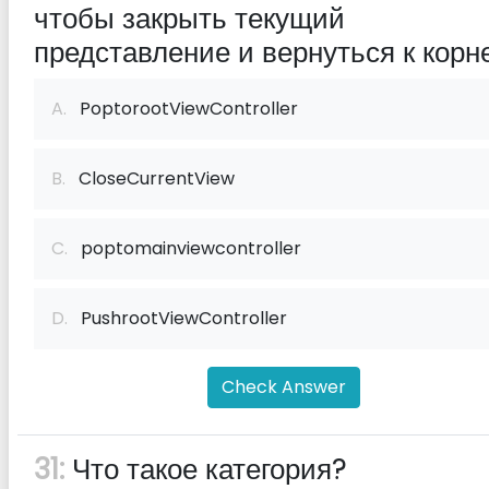
чтобы закрыть текущий
представление и вернуться к корн
A.
PoptorootViewController
B.
CloseCurrentView
C.
poptomainviewcontroller
D.
PushrootViewController
Check Answer
31:
Что такое категория?