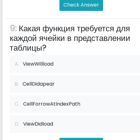
Check Answer
9:
Какая функция требуется для
каждой ячейки в представлении
таблицы?
A.
ViewWillload
B.
CellDidapear
C.
CellForrowAtIndexPath
D.
ViewDidload