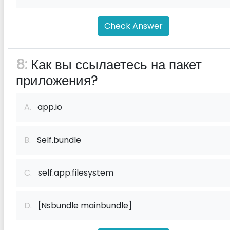
Check Answer
8:
Как вы ссылаетесь на пакет
приложения?
A.
app.io
B.
Self.bundle
C.
self.app.filesystem
D.
[Nsbundle mainbundle]