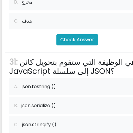
مخرج
B.
هدف
C.
Check Answer
ما هي الوظيفة التي ستقوم بتحويل كائن
31:
JavaScript إلى سلسلة JSON؟
A.
json.tostring ()
B.
json.serialize ()
C.
json.stringify ()