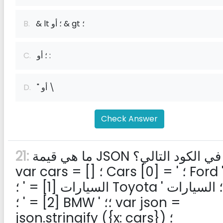
& lt ؛ أو & gt ؛
B.
؛ أو :
C.
" أو \
D.
Check Answer
ما هي قيمة JSON في الكود التالي؟
21:
var cars = [] ؛ Cars [0] = ' ؛ Ford ' ؛؛
السيارات [1] = ' ؛ Toyota ' ؛؛ السيارات
[2] = ' ؛ BMW ' ؛؛ var json =
json.stringify ({x: cars}) ؛