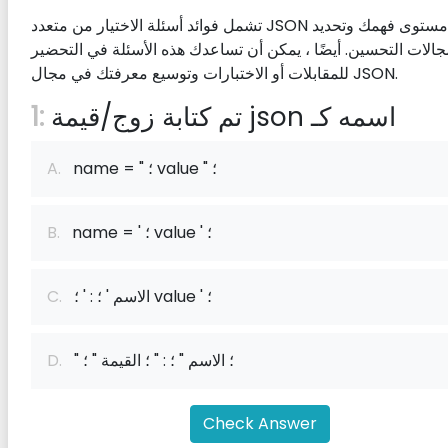
تشمل فوائد أسئلة الاختيار من متعدد JSON تقييم مستوى فهمك وتحديد
الات التحسين. أيضًا ، يمكن أن تساعدك هذه الأسئلة في التحضير
للمقابلات أو الاختبارات وتوسيع معرفتك في مجال JSON.
تم كتابة زوج/قيمة json اسمه كـ
1:
name = " ؛ value " ؛
A.
name = ' ؛ value ' ؛
B.
الاسم ' ؛ : ' ؛ value ' ؛
C.
" ؛ الاسم " ؛ : " ؛ القيمة " ؛
D.
Check Answer