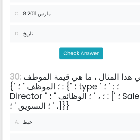
8 مارس 2011
C.
تاريخ
D.
Check Answer
في هذا المثال ، ما هي قيمة الموظف.
30:
{" ؛ الموظف " ؛ : {" ؛ type " ؛ : " ؛
Director " ؛ ، " ؛ الوظائف " ؛ : [' ؛ Sales ' ؛
، ' ؛ التسويق ' ؛]}}
خيط
A.