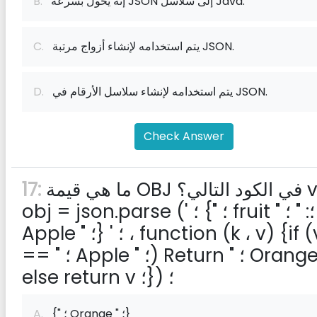
إنه يحول بسرعة JSON إلى سلاسل Java.
B.
يتم استخدامه لإنشاء أزواج مرتبة JSON.
C.
يتم استخدامه لإنشاء سلاسل الأرقام في JSON.
D.
Check Answer
ما هي قيمة OBJ في الكود التالي؟ var
17:
obj = json.parse (' ؛ {" ؛ fruit " ؛: " ؛
Apple " ؛} ' ؛ ، function (k ، v) {if (v
== " ؛ Apple " ؛) Return " ؛ Orange " ؛
else return v ؛}) ؛
{" ؛ Orange " ؛}
A.