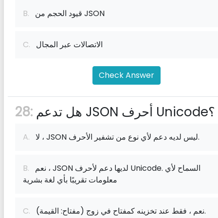
قيود الحجم من JSON
B.
الاتصالات عبر المجال
C.
Check Answer
هل تدعم JSON أحرف Unicode؟
28:
لا ، JSON ليس لديه دعم لأي نوع من تشفير الأحرف.
A.
نعم ، JSON لديها دعم لأحرف Unicode. السماح لأي
B.
معلومات تقريبًا بأي لغة بشرية
نعم ، فقط عند تخزينه كمفتاح في زوج (مفتاح: القيمة).
C.