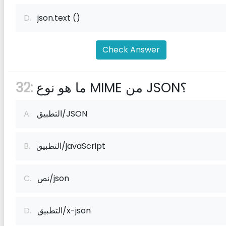
D.
json.text ()
Check Answer
ما هو نوع MIME من JSON؟
32:
التطبيق/JSON
A.
التطبيق/javaScript
B.
نص/json
C.
التطبيق/x-json
D.