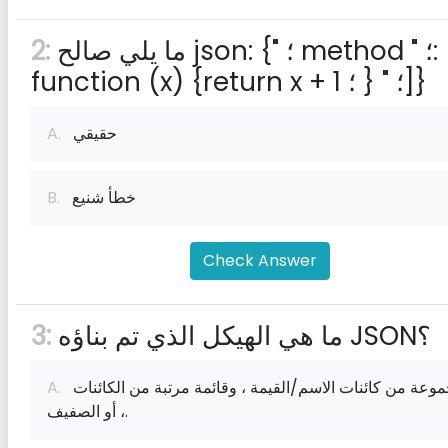
ما يلي صالح json: {" ؛ method " ؛: [" ؛
2:
function (x) {return x + 1 ؛ } " ؛]}
حقيقي
A.
خطأ شنيع
B.
Check Answer
ما هي الهيكل الذي تم بناؤه JSON؟
3:
مجموعة من كائنات الاسم/القيمة ، وقائمة مرتبة من الكائنات
A.
، أو الصفيف.