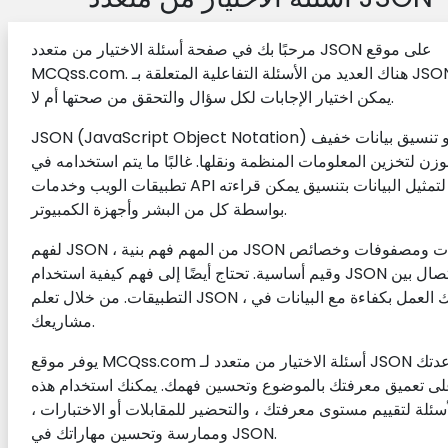
مرحبًا بك في صفحة أسئلة الاختيار من متعدد JSON على موقع
MCQss.com. هناك العديد من الأسئلة التفاعلية المتعلقة بـ JSON هنا.
يمكن اختيار الإجابات لكل سؤال والتحقق من صحتها أم لا.
JSON (JavaScript Object Notation) هو تنسيق بيانات خفيف
وزن لتخزين المعلومات المنظمة ونقلها. غالبًا ما يتم استخدامه في
تطبيقات الويب وخدمات API لتمثيل البيانات بتنسيق يمكن قراءته
بواسطة كل من البشر وأجهزة الكمبيوتر.
لفهم JSON ، من المهم فهم بنية JSON وكائنات ومصفوفات وخصائص
وقيم أساسية. تحتاج أيضًا إلى فهم كيفية استخدام JSON في الاتصال بين
التطبيقات. من خلال تعلم JSON ، يمكنك العمل بكفاءة مع البيانات في
مشاريعك.
يوفر موقع MCQss.com أسئلة الاختيار من متعدد لـ JSON لمساعدتك
ى تعميق معرفتك بالموضوع وتحسين فهمك. يمكنك استخدام هذه
أسئلة لتقييم مستوى معرفتك ، والتحضير للمقابلات أو الاختبارات ،
وممارسة وتحسين مهاراتك في JSON.