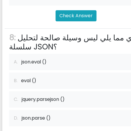
Check Answer
أي مما يلي ليس وسيلة صالحة لتحليل
8:
سلسلة JSON؟
A.
json.eval ()
B.
eval ()
C.
jquery.parsejson ()
D.
json.parse ()