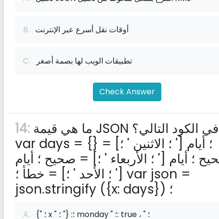
أوقات نقل أسرع عبر الإنترنت
B.
تطبيقات الويب لها بصمة أصغر
C.
Check Answer
ما هي قيمة JSON في الكود التالي؟
14:
var days = {} ؛ أيام [' ؛ الاثنين ' ؛] =
ح ؛ أيام [' ؛ الأربعاء ' ؛] = صحيح ؛ أيام
[' ؛ الأحد ' ؛] = خطأ ؛ var json =
json.stringify ({x: days}) ؛
{" ؛ x " ؛: {" ؛ monday " ؛: true ، " ؛
A.