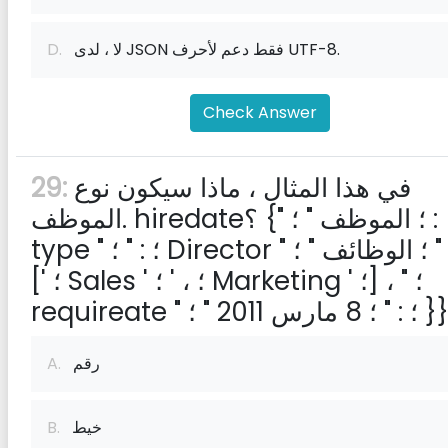
لا ، لدى JSON فقط دعم لأحرف UTF-8.
D.
Check Answer
في هذا المثال ، ماذا سيكون نوع
29:
الموظف. hiredate؟ {" ؛ الموظف " ؛ : {" ؛
type " ؛ : " ؛ Director " ؛ ، " ؛ الوظائف " ؛ :
[' ؛ Sales ' ؛ ، ' ؛ Marketing ' ؛] ، " ؛
requirea " ؛ : " ؛ 8 مارس 2011 " ؛ }}
رقم
A.
خيط
B.