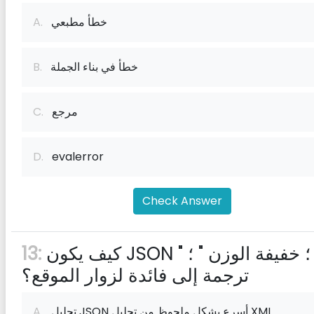
خطأ مطبعي
A.
خطأ في بناء الجملة
B.
مرجع
C.
D.
evalerror
Check Answer
كيف يكون JSON " ؛ خفيفة الوزن " ؛
13:
ترجمة إلى فائدة لزوار الموقع؟
تحليل JSON أسرع بشكل ملحوظ من تحليل XML
A.