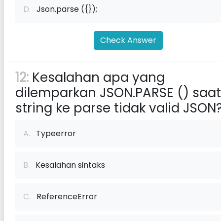
D.
Json.parse ({});
Check Answer
12:
Kesalahan apa yang
dilemparkan JSON.PARSE () saat
string ke parse tidak valid JSON
A.
Typeerror
B.
Kesalahan sintaks
C.
ReferenceError