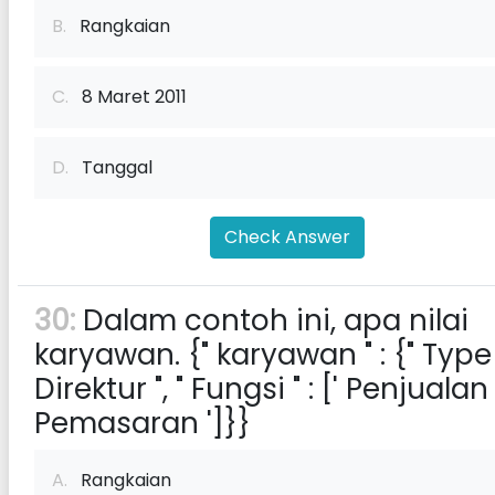
B.
Rangkaian
C.
8 Maret 2011
D.
Tanggal
Check Answer
30:
Dalam contoh ini, apa nilai
karyawan. {" karyawan " : {" Type "
Direktur ", " Fungsi " : [' Penjualan '
Pemasaran ']}}
A.
Rangkaian