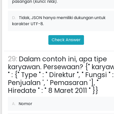
pasangan (kunci: nilai).
D.
Tidak, JSON hanya memiliki dukungan untuk
karakter UTF-8.
Check Answer
29:
Dalam contoh ini, apa tipe
karyawan. Persewaan? {" karya
" : {" Type " : " Direktur ", " Fungsi " :
Penjualan ', ' Pemasaran '], "
Hiredate " : " 8 Maret 2011 " }}
A.
Nomor