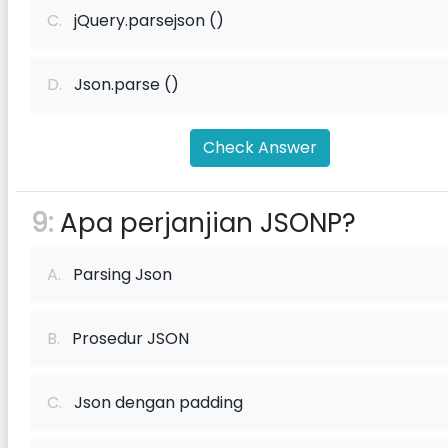
C.
jQuery.parsejson ()
D.
Json.parse ()
Check Answer
9:
Apa perjanjian JSONP?
A.
Parsing Json
B.
Prosedur JSON
C.
Json dengan padding