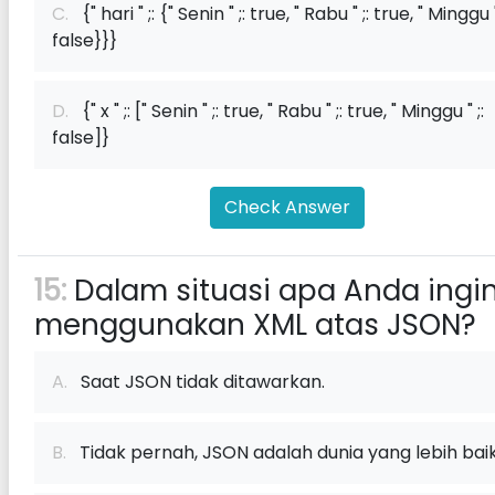
C.
{" hari " ;: {" Senin " ;: true, " Rabu " ;: true, " Minggu "
false}}}
D.
{" x " ;: [" Senin " ;: true, " Rabu " ;: true, " Minggu " ;:
false]}
Check Answer
15:
Dalam situasi apa Anda ingi
menggunakan XML atas JSON?
A.
Saat JSON tidak ditawarkan.
B.
Tidak pernah, JSON adalah dunia yang lebih baik