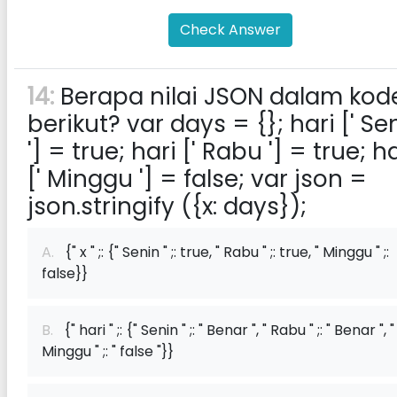
Check Answer
14:
Berapa nilai JSON dalam kod
berikut? var days = {}; hari [' Se
'] = true; hari [' Rabu '] = true; h
[' Minggu '] = false; var json =
json.stringify ({x: days});
A.
{" x " ;: {" Senin " ;: true, " Rabu " ;: true, " Minggu " ;:
false}}
B.
{" hari " ;: {" Senin " ;: " Benar ", " Rabu " ;: " Benar ", " 
Minggu " ;: " false "}}