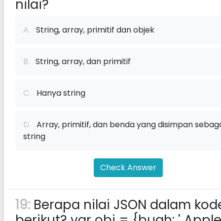
nilai?
A.
String, array, primitif dan objek
B.
String, array, dan primitif
C.
Hanya string
D.
Array, primitif, dan benda yang disimpan sebag
string
Check Answer
19:
Berapa nilai JSON dalam kod
berikut? var obj = {buah: ' Apple '