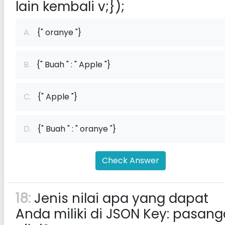
lain kembali v;});
A.
{" oranye "}
B.
{" Buah " : " Apple "}
C.
{" Apple "}
D.
{" Buah " : " oranye "}
Check Answer
18:
Jenis nilai apa yang dapat
Anda miliki di JSON Key: pasan