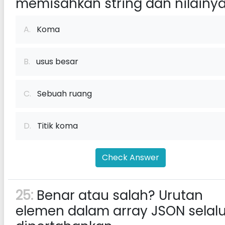
memisahkan string dan nilainy
A.
Koma
B.
usus besar
C.
Sebuah ruang
D.
Titik koma
Check Answer
25:
Benar atau salah? Urutan
elemen dalam array JSON selal