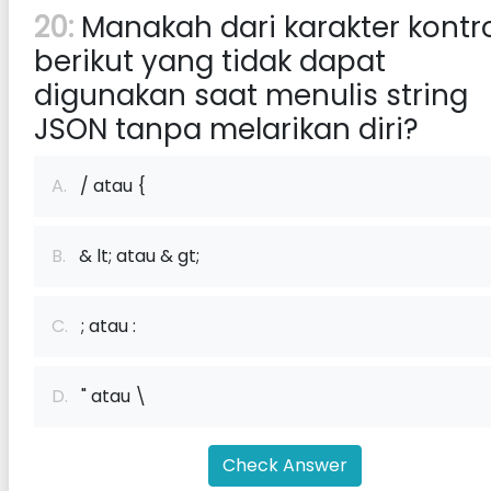
20:
Manakah dari karakter kontr
berikut yang tidak dapat
digunakan saat menulis string
JSON tanpa melarikan diri?
A.
/ atau {
B.
& lt; atau & gt;
C.
; atau :
D.
" atau \
Check Answer