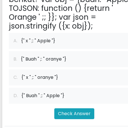
TOJSON: function () {return '
Orange ' ;; }}; var json =
json.stringify ({x: obj});
A.
{" x " ;: " Apple "}
B.
{" Buah " ;: " oranye "}
C.
{" x " ;: " oranye "}
D.
{" Buah " ;: " Apple "}
Check Answer