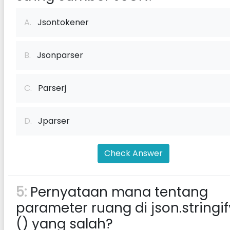
A.
Jsontokener
B.
Jsonparser
C.
Parserj
D.
Jparser
Check Answer
5:
Pernyataan mana tentang
parameter ruang di json.stringif
() yang salah?