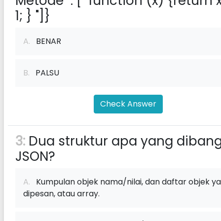
Metode ": [" function (x) {return 
1; } "]}
A.
BENAR
B.
PALSU
Check Answer
3:
Dua struktur apa yang diban
JSON?
A.
Kumpulan objek nama/nilai, dan daftar objek y
dipesan, atau array.