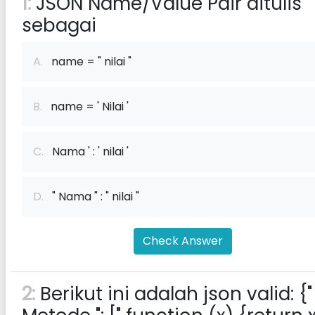
1:
JSON Name/Value Pair ditulis
sebagai
A.
name = " nilai "
B.
name = ' Nilai '
C.
Nama ' : ' nilai '
D.
" Nama " : " nilai "
Check Answer
2:
Berikut ini adalah json valid: {"