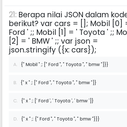
21:
Berapa nilai JSON dalam kod
berikut? var cars = []; Mobil [0] 
Ford ' ;; Mobil [1] = ' Toyota ' ;; Mo
[2] = ' BMW ' ;; var json =
json.stringify ({x: cars});
A.
{" Mobil " ;: [" Ford ", " Toyota ", " bmw "]}}
B.
{" x " ;: [" Ford ", " Toyota ", " bmw "]}
C.
{" x " ;: [' Ford ', ' Toyota ', ' bmw ']}
D.
{" x " ;: {" Ford ", " Toyota ", " bmw "}}}