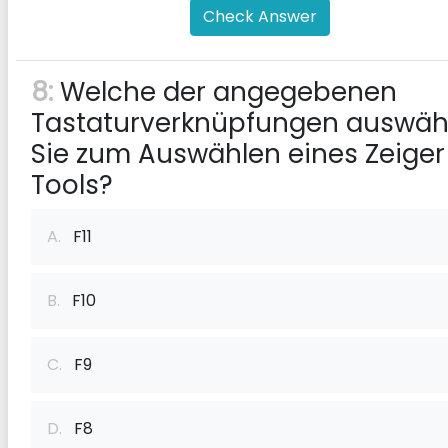
Check Answer
8:
Welche der angegebenen
Tastaturverknüpfungen auswäh
Sie zum Auswählen eines Zeiger
Tools?
A.
F11
B.
F10
C.
F9
D.
F8