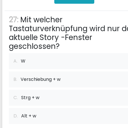
27:
Mit welcher
Tastaturverknüpfung wird nur d
aktuelle Story -Fenster
geschlossen?
A.
W
B.
Verschiebung + w
C.
Strg + w
D.
Alt + w