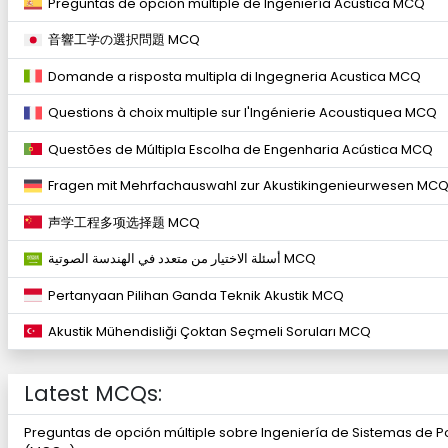
Preguntas de opción múltiple de Ingeniería Acústica MCQ
音響工学の選択問題 MCQ
Domande a risposta multipla di Ingegneria Acustica MCQ
Questions à choix multiple sur l'Ingénierie Acoustiquea MCQ
Questões de Múltipla Escolha de Engenharia Acústica MCQ
Fragen mit Mehrfachauswahl zur Akustikingenieurwesen MC
声学工程多项选择题 MCQ
أسئلة الاختيار من متعدد في الهندسة الصوتية MCQ
Pertanyaan Pilihan Ganda Teknik Akustik MCQ
Akustik Mühendisliği Çoktan Seçmeli Soruları MCQ
Latest MCQs:
Preguntas de opción múltiple sobre Ingeniería de Sistemas de P