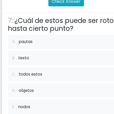
Check Answer
7:
¿Cuál de estos puede ser roto
hasta cierto punto?
A.
pautas
B.
texto
C.
todos estos
D.
objetos
E.
nodos