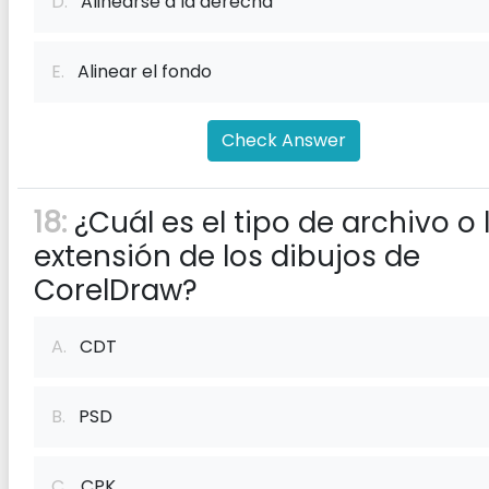
D.
Alinearse a la derecha
E.
Alinear el fondo
Check Answer
18:
¿Cuál es el tipo de archivo o 
extensión de los dibujos de
CorelDraw?
A.
CDT
B.
PSD
C.
CPK