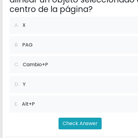
centro de la página?
A.
X
B.
PAG
C.
Cambio+P
D.
Y
E.
Alt+P
Check Answer