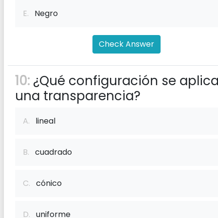
E.
Negro
Check Answer
10:
¿Qué configuración se aplica
una transparencia?
A.
lineal
B.
cuadrado
C.
cónico
D.
uniforme