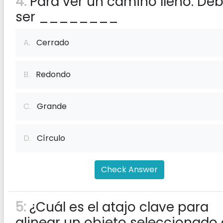
4:
Para ver un camino lleno. De
ser ________
A.
Cerrado
B.
Redondo
C.
Grande
D.
Círculo
Check Answer
5:
¿Cuál es el atajo clave para
alinear un objeto seleccionado 