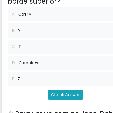
borde superior?
A.
Ctrl+A
B.
Y
C.
T
D.
Cambio+a
E.
Z
Check Answer