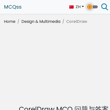
MCQss
ZH
Home
Design & Multimedia
CorelDraw
CorelDraw MCQ 问题与答案