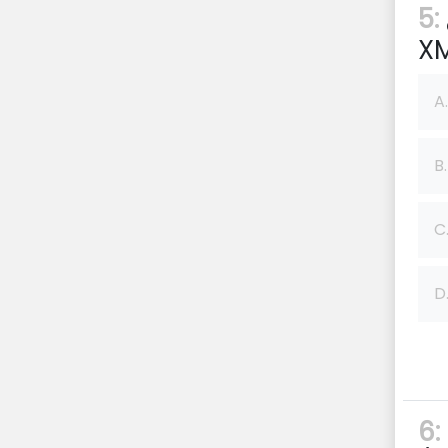
5:
XM
A.
B.
C
D
6: