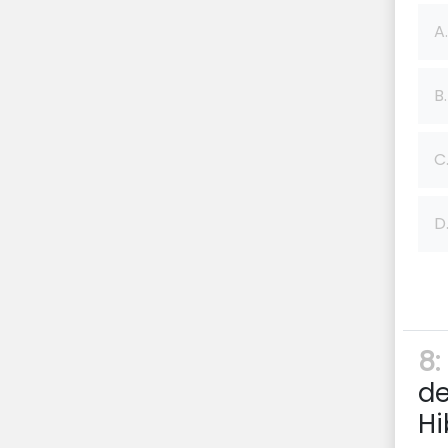
A.
B.
C
D
8:
de
Hi