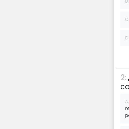
B.
C
D
2:
co
A.
r
p