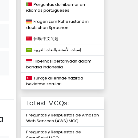
Perguntas do hibernar em
idiomas portugueses
Fragen zum Ruhezustand in
deutschen Sprachen
休眠 中文问题
إسبات الأسئلة باللغات العربية
Hibernasi pertanyaan dalam
bahasa Indonesia
Türkçe dillerinde hazırda
bekletme soruları
Latest MCQs:
Preguntas y Respuestas de Amazon
a
Web Services (AWS) MCQ
Preguntas y Respuestas de
SharePoint MCQ