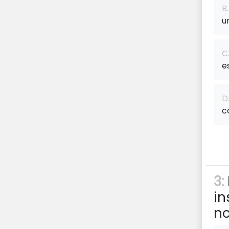
B.
u
C
e
D
c
3:
in
no