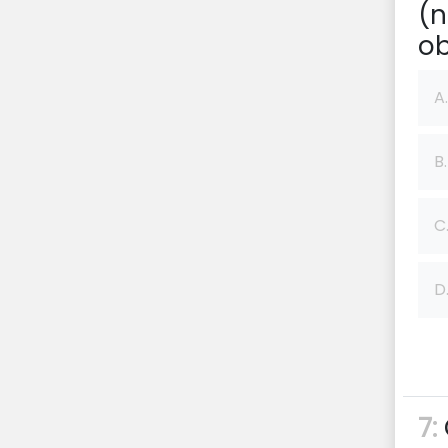
(n
ob
A.
B.
C
D
7: