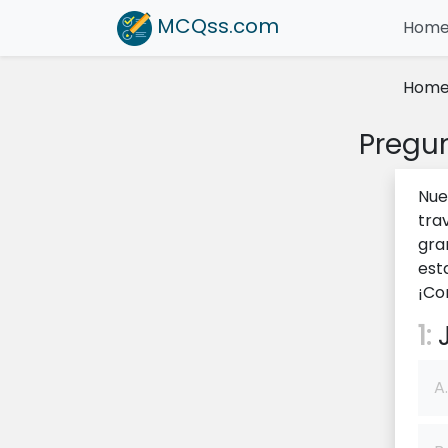
MCQss
.com
Hom
Hom
Pregu
Nue
tra
gra
est
¡Co
1:
J
A.