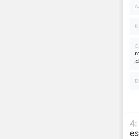
A.
B.
C
m
i
D
4:
es