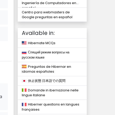
Ingeniería de Computadores en
español
Centro para webmasters de
Google preguntas en español
Available in:
Hibernate MCQs
Спящий режим вопросы на
русском языке
Preguntas de Hibernar en
idiomas españoles
休止状態 日本語での質問
Domande in ibernazione nelle
lingue italiane
da
Hiberner questions en langues
françaises