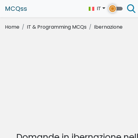
MCQss
IT
Home
IT & Programming MCQs
Ibernazione
Domande in ibernazione nel