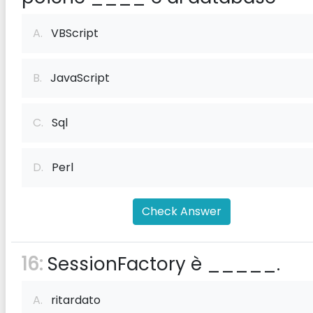
A.
VBScript
B.
JavaScript
C.
Sql
D.
Perl
Check Answer
16:
SessionFactory è _____.
A.
ritardato