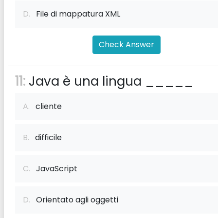
D.
File di mappatura XML
Check Answer
11:
Java è una lingua _____
A.
cliente
B.
difficile
C.
JavaScript
D.
Orientato agli oggetti