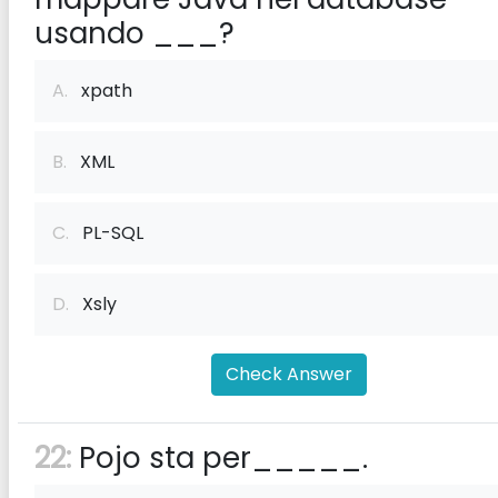
usando ___?
A.
xpath
B.
XML
C.
PL-SQL
D.
Xsly
Check Answer
22:
Pojo sta per_____.