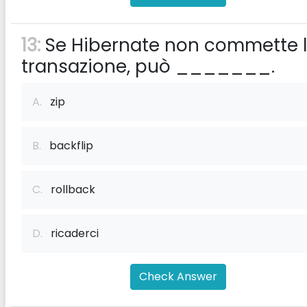
13:
Se Hibernate non commette 
transazione, può _______.
A.
zip
B.
backflip
C.
rollback
D.
ricaderci
Check Answer