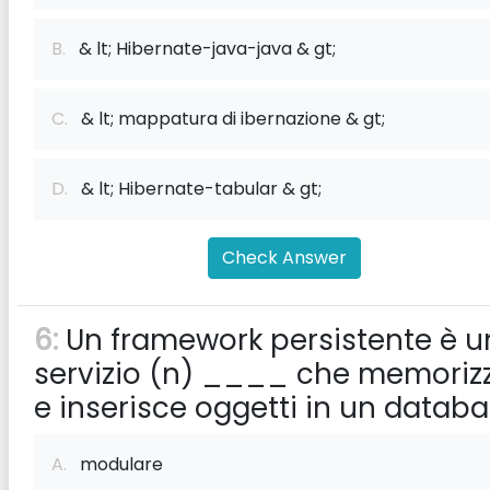
B.
& lt; Hibernate-java-java & gt;
C.
& lt; mappatura di ibernazione & gt;
D.
& lt; Hibernate-tabular & gt;
Check Answer
6:
Un framework persistente è u
servizio (n) ____ che memoriz
e inserisce oggetti in un databa
A.
modulare