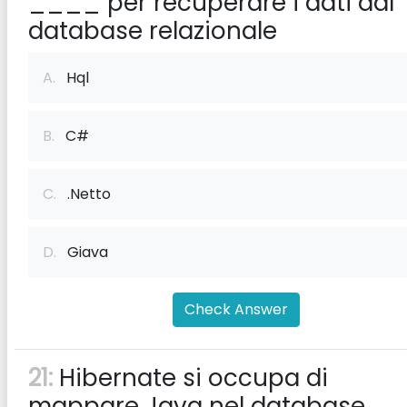
____ per recuperare i dati dal
database relazionale
A.
Hql
B.
C#
C.
.Netto
D.
Giava
Check Answer
21:
Hibernate si occupa di
mappare Java nel database