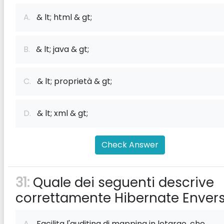
A.
& lt; html & gt;
B.
& lt; java & gt;
C.
& lt; proprietà & gt;
D.
& lt; xml & gt;
Check Answer
31:
Quale dei seguenti descrive
correttamente Hibernate Enver
A.
Facilita l'auditing di mapping in letargo, che