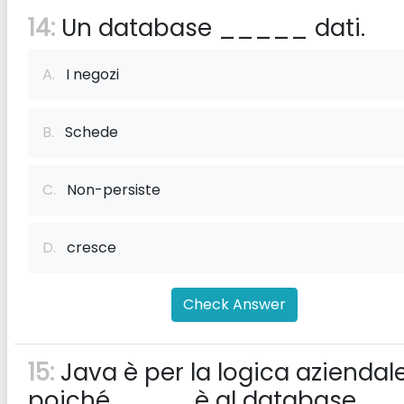
14:
Un database _____ dati.
A.
I negozi
B.
Schede
C.
Non-persiste
D.
cresce
Check Answer
15:
Java è per la logica aziendal
poiché ____ è al database