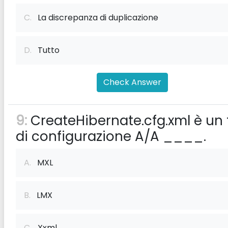
C.
La discrepanza di duplicazione
D.
Tutto
Check Answer
9:
CreateHibernate.cfg.xml è un f
di configurazione A/A ____.
A.
MXL
B.
LMX
C.
Xxml