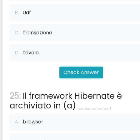
B.
Udf
C.
transazione
D.
tavolo
Check Answer
25:
Il framework Hibernate è
archiviato in (a) _____.
A.
browser