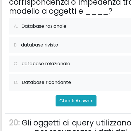
corrispondenza o impedenza tra
modello a oggetti e ____?
A.
Database razionale
B.
database rivisto
C.
database relazionale
D.
Database ridondante
Check Answer
20:
Gli oggetti di query utilizzan