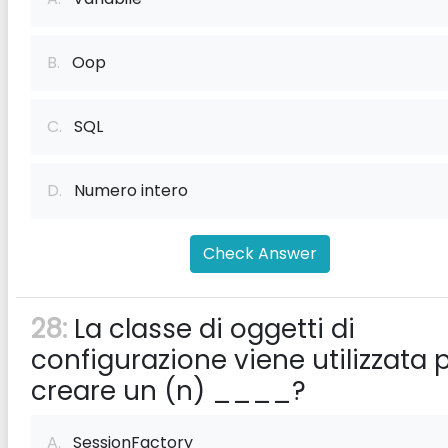
B.
Oop
C.
SQL
D.
Numero intero
Check Answer
28:
La classe di oggetti di
configurazione viene utilizzata 
creare un (n) ____?
A.
SessionFactory