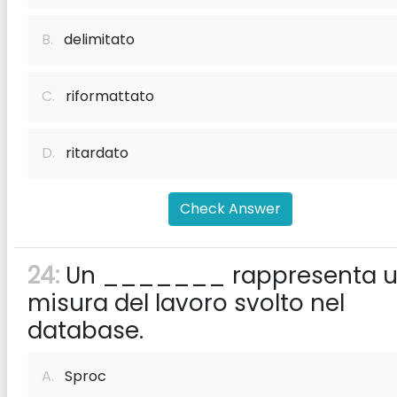
B.
delimitato
C.
riformattato
D.
ritardato
Check Answer
24:
Un _______ rappresenta 
misura del lavoro svolto nel
database.
A.
Sproc