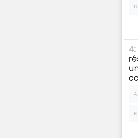
D
4:
ré
un
co
A.
B.