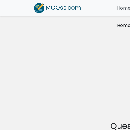
MCQss
.com
Hom
Hom
Ques