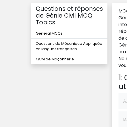
Questions et réponses
MCQ
de Génie Civil MCQ
Géni
Topics
int
rép
General MCQs
de 
Questions de Mécanique Appliquée
Gén
en langues françaises
ou 
Ne 
QCM de Maçonnerie
vou
1:
Q
ut
A.
B.