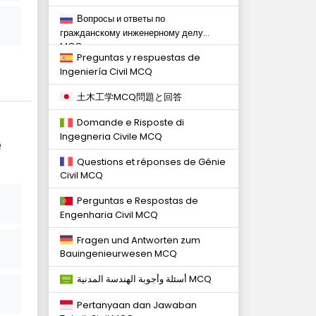
Вопросы и ответы по
гражданскому инженерному делу
MCQ
Preguntas y respuestas de
Ingeniería Civil MCQ
土木工学MCQ問題と回答
Domande e Risposte di
Ingegneria Civile MCQ
e
Questions et réponses de Génie
Civil MCQ
Perguntas e Respostas de
Engenharia Civil MCQ
Fragen und Antworten zum
Bauingenieurwesen MCQ
أسئلة وأجوبة الهندسة المدنية MCQ
Pertanyaan dan Jawaban