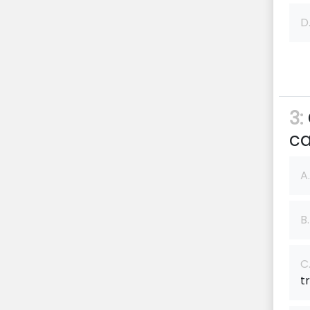
D
3:
ca
A.
B.
C
t