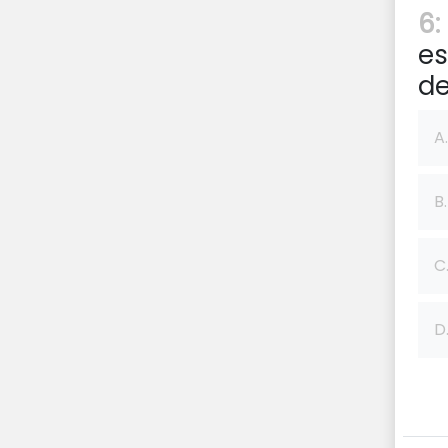
6:
es
de
A.
B.
C
D