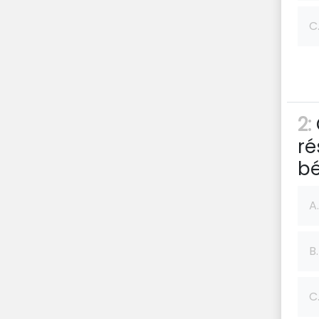
C
2:
ré
b
A.
B.
C