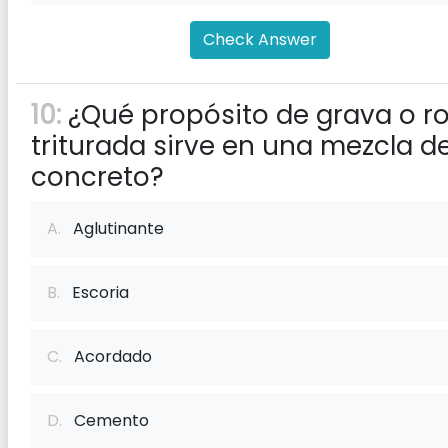
Check Answer
10:
¿Qué propósito de grava o r
triturada sirve en una mezcla d
concreto?
A.
Aglutinante
B.
Escoria
C.
Acordado
D.
Cemento