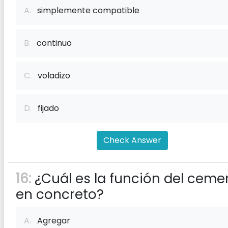
A.
simplemente compatible
B.
continuo
C.
voladizo
D.
fijado
Check Answer
16:
¿Cuál es la función del ceme
en concreto?
A.
Agregar