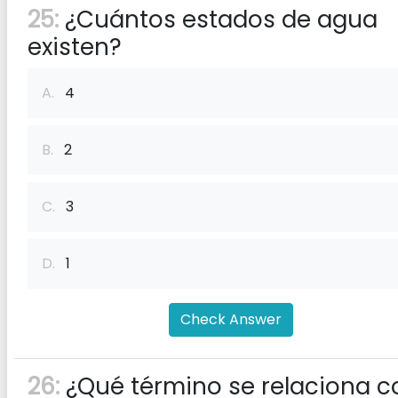
25:
¿Cuántos estados de agua
existen?
A.
4
B.
2
C.
3
D.
1
Check Answer
26:
¿Qué término se relaciona c