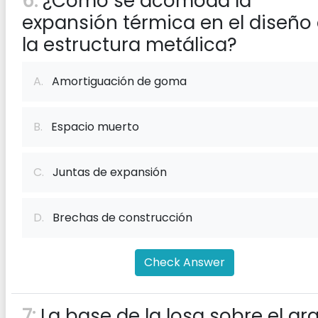
6:
¿Cómo se acomoda la
expansión térmica en el diseño
la estructura metálica?
A.
Amortiguación de goma
B.
Espacio muerto
C.
Juntas de expansión
D.
Brechas de construcción
Check Answer
7:
La base de la losa sobre el gr