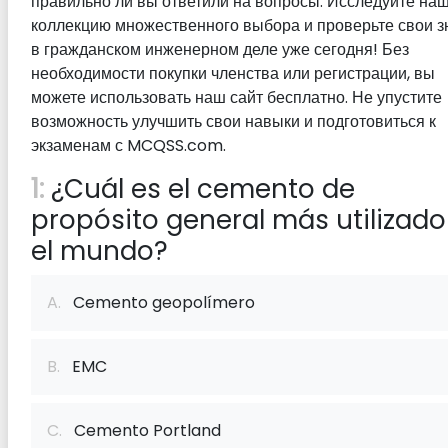
правильно ли вы ответили на вопросы. Исследуйте на
коллекцию множественного выбора и проверьте свои з
в гражданском инженерном деле уже сегодня! Без
необходимости покупки членства или регистрации, вы
можете использовать наш сайт бесплатно. Не упустите
возможность улучшить свои навыки и подготовиться к
экзаменам с MCQSS.com.
1:
¿Cuál es el cemento de
propósito general más utilizado
el mundo?
A.
Cemento geopolímero
B.
EMC
C.
Cemento Portland