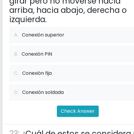
girar pero no moverse hacia
arriba, hacia abajo, derecha o
izquierda.
A.
Conexión superior
B.
Conexión PIN
C.
Conexión fija
D.
Conexión soldada
Check Answer
23:
¿Cuál de estos se considera