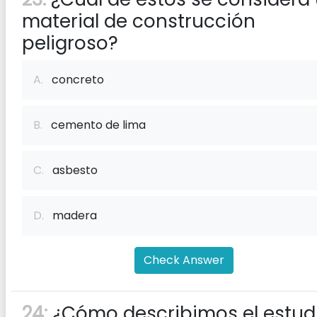
material de construcción
peligroso?
A.
concreto
B.
cemento de lima
C.
asbesto
D.
madera
Check Answer
24:
¿Cómo describimos el estud