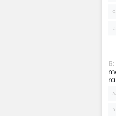
C
D
6:
mo
ra
A.
B.