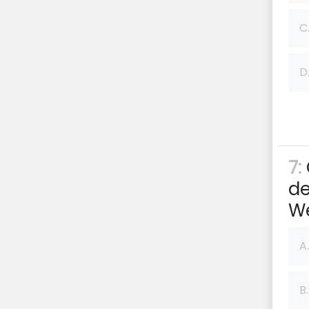
C
D
7:
de
W
A.
B.