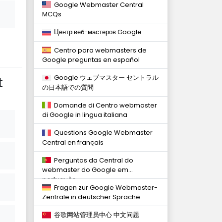
Google Webmaster Central
MCQs
Центр веб-мастеров Google
Centro para webmasters de
Google preguntas en español
Google ウェブマスター セントラル
t
の日本語での質問
Domande di Centro webmaster
di Google in lingua italiana
Questions Google Webmaster
Central en français
Perguntas da Central do
webmaster do Google em
português
Fragen zur Google Webmaster-
Zentrale in deutscher Sprache
谷歌网站管理员中心 中文问题