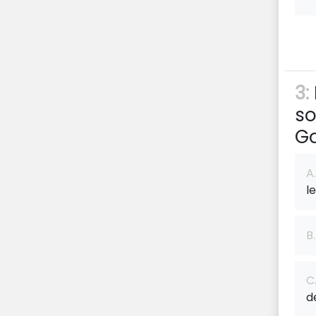
3:
so
G
A.
l
B.
C
d