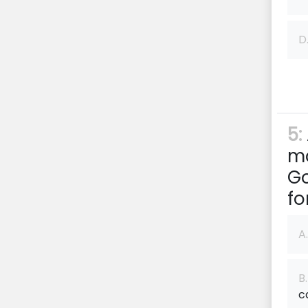
D
5:
mo
Go
f
A.
B.
c