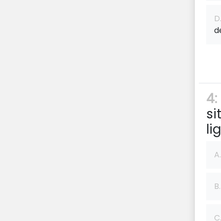
D
d
4:
si
li
A.
B.
C