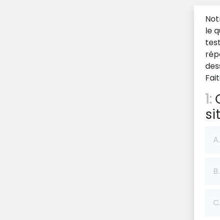
Not
le 
tes
rép
des
Fai
1:
Q
si
A.
B.
C