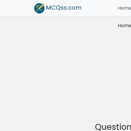
MCQss
.com
Hom
Hom
Question