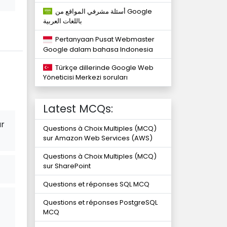
أسئلة مشرفي المواقع من Google
باللغات العربية
Pertanyaan Pusat Webmaster
Google dalam bahasa Indonesia
Türkçe dillerinde Google Web
Yöneticisi Merkezi soruları
Latest MCQs:
ur
Questions à Choix Multiples (MCQ)
sur Amazon Web Services (AWS)
Questions à Choix Multiples (MCQ)
sur SharePoint
Questions et réponses SQL MCQ
Questions et réponses PostgreSQL
MCQ