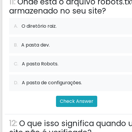
11:
Onde está o arquivo robots.tx
armazenado no seu site?
A.
O diretório raiz.
B.
A pasta dev.
C.
A pasta Robots.
D.
A pasta de configurações.
Check Answer
12:
O que isso significa quando