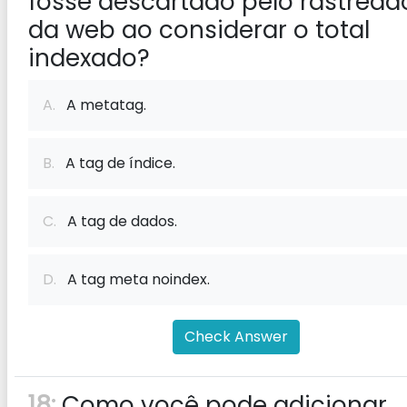
fosse descartado pelo rastread
da web ao considerar o total
indexado?
A.
A metatag.
B.
A tag de índice.
C.
A tag de dados.
D.
A tag meta noindex.
Check Answer
18:
Como você pode adicionar