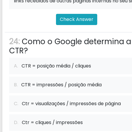
links recebidos de outras páginas internas no seu s
Check Answer
24:
Como o Google determina a
CTR?
A.
CTR = posição média / cliques
B.
CTR = impressões / posição média
C.
Ctr = visualizações / impressões de página
D.
Ctr = cliques / impressões