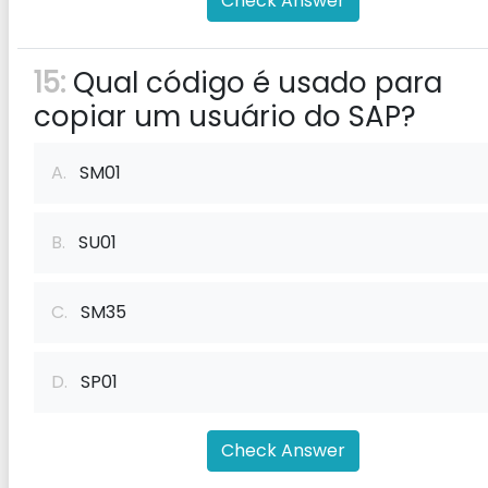
Check Answer
15:
Qual código é usado para
copiar um usuário do SAP?
A.
SM01
B.
SU01
C.
SM35
D.
SP01
Check Answer