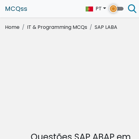
MCQss
PT
Home
IT & Programming MCQs
SAP LABA
Questões SAP ABAP em