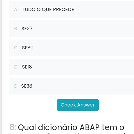
A.
TUDO O QUE PRECEDE
B.
SE37
C.
SE80
D.
SE18
E.
SE38
Check Answer
8:
Qual dicionário ABAP tem o