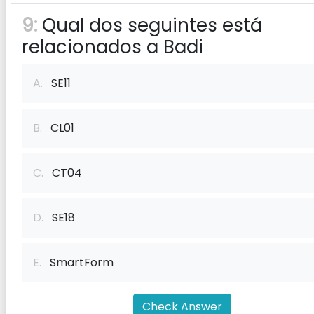
9:
Qual dos seguintes está
relacionados a Badi
A.
SE11
B.
CL01
C.
CT04
D.
SE18
E.
SmartForm
Check Answer