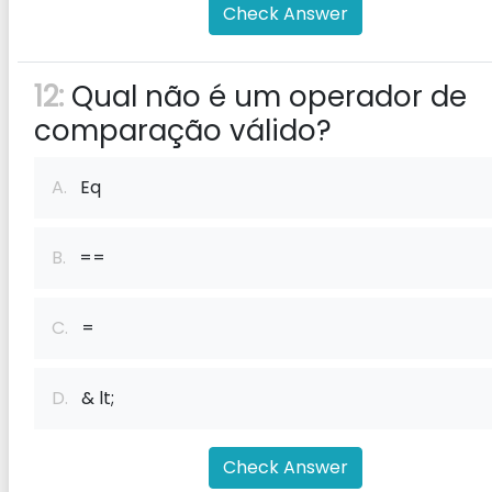
Check Answer
12:
Qual não é um operador de
comparação válido?
A.
Eq
B.
==
C.
=
D.
& lt;
Check Answer