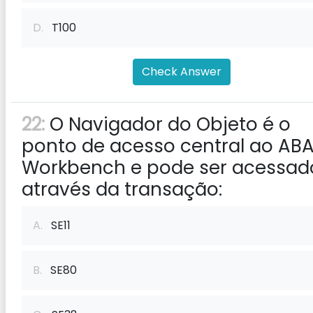
D.
T100
Check Answer
22:
O Navigador do Objeto é o
ponto de acesso central ao AB
Workbench e pode ser acessad
através da transação:
A.
SE11
B.
SE80