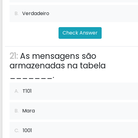
B.
Verdadeiro
Check Answer
21:
As mensagens são
armazenadas na tabela
_______.
A.
T101
B.
Mara
C.
1001