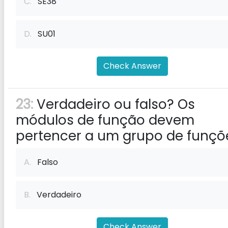
C.
SE38
D.
SU01
Check Answer
23:
Verdadeiro ou falso? Os
módulos de função devem
pertencer a um grupo de funçõ
A.
Falso
B.
Verdadeiro
Check Answer