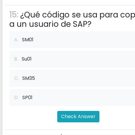
15:
¿Qué código se usa para cop
a un usuario de SAP?
A.
SM01
B.
Su01
C.
SM35
D.
SP01
Check Answer