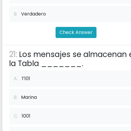
B.
Verdadero
Check Answer
21:
Los mensajes se almacenan 
la Tabla _______.
A.
T101
B.
Marina
C.
1001