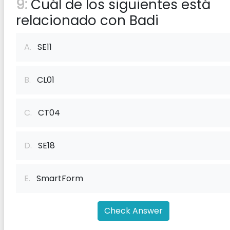
9:
Cuál de los siguientes está
relacionado con Badi
A.
SE11
B.
CL01
C.
CT04
D.
SE18
E.
SmartForm
Check Answer