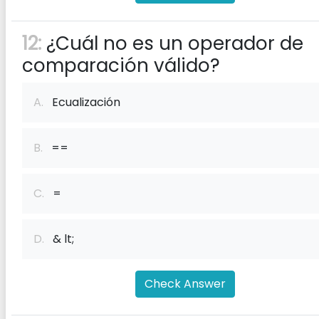
12:
¿Cuál no es un operador de
comparación válido?
A.
Ecualización
B.
==
C.
=
D.
& lt;
Check Answer