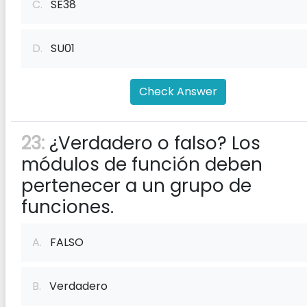
C.
SE38
D.
SU01
Check Answer
23:
¿Verdadero o falso? Los
módulos de función deben
pertenecer a un grupo de
funciones.
A.
FALSO
B.
Verdadero