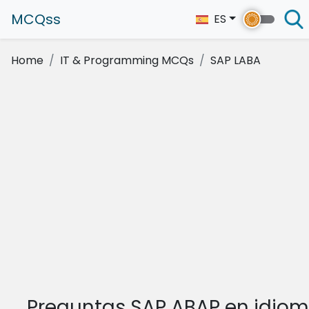
MCQss
ES
Home
IT & Programming MCQs
SAP LABA
Preguntas SAP ABAP en idio