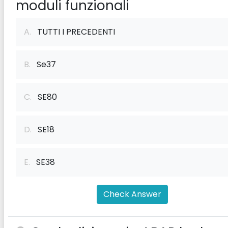
moduli funzionali
A.
TUTTI I PRECEDENTI
B.
Se37
C.
SE80
D.
SE18
E.
SE38
Check Answer