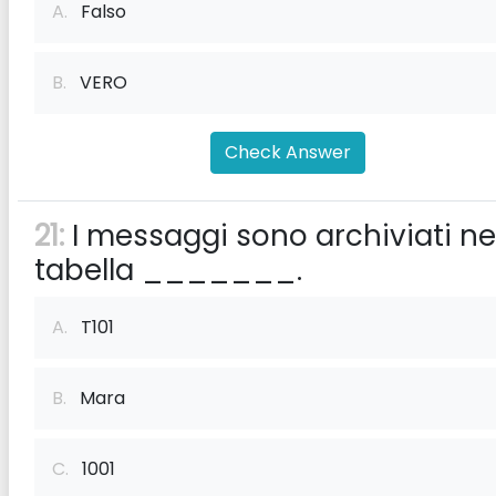
A.
Falso
B.
VERO
Check Answer
21:
I messaggi sono archiviati ne
tabella _______.
A.
T101
B.
Mara
C.
1001