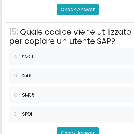
Check Answer
15:
Quale codice viene utilizzato
per copiare un utente SAP?
A.
SM01
B.
Su01
C.
SM35
D.
SP01
Check Answer