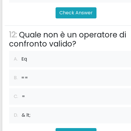
Check Answer
12:
Quale non è un operatore di
confronto valido?
A.
Eq
B.
==
C.
=
D.
& lt;