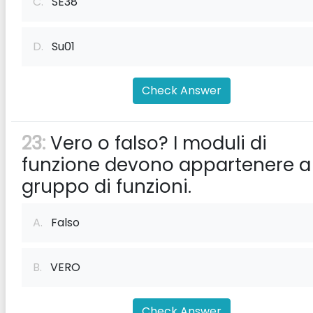
C.
SE38
D.
Su01
Check Answer
23:
Vero o falso? I moduli di
funzione devono appartenere a
gruppo di funzioni.
A.
Falso
B.
VERO
Check Answer