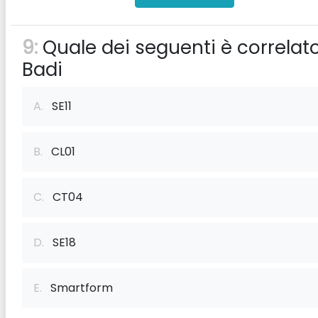
9:
Quale dei seguenti è correlat
Badi
A.
SE11
B.
CL01
C.
CT04
D.
SE18
E.
Smartform