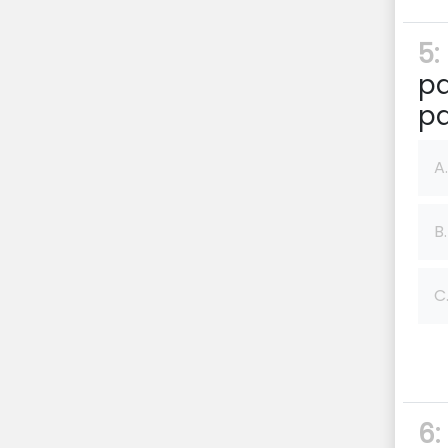
5:
pa
pa
A.
B.
C
6: