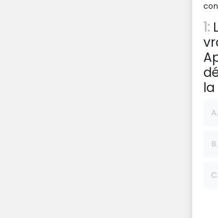
con
1:
L
vr
Ap
dé
la
A.
B.
C