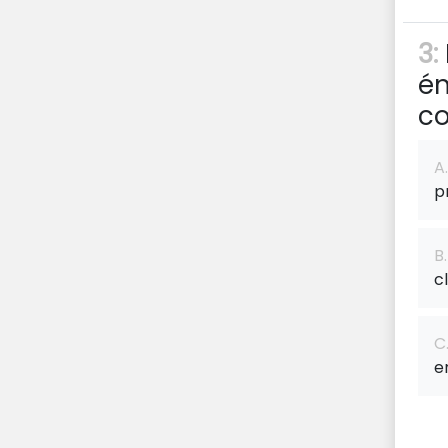
3:
én
co
A.
p
B.
c
C
e