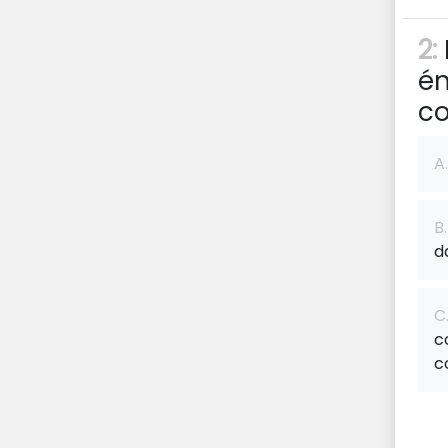
2:
én
co
A.
B.
d
C
c
c