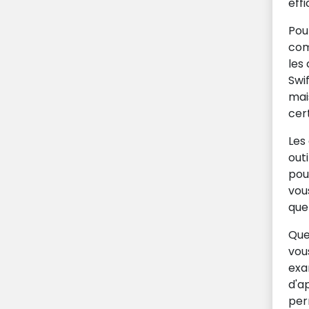
eff
Pou
com
les
Swi
mai
cert
Les
out
pou
vou
que
Que
vou
exa
d'ap
per