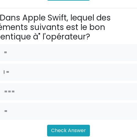
Dans Apple Swift, lequel des
éments suivants est le bon
dentique à" l'opérateur?
=
I =
.
===
.
=
Check Answer