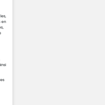
les,
s en
s,
s
,
insi
les