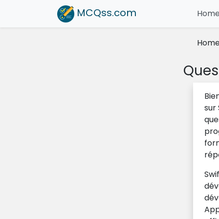
MCQss
.com
Hom
Hom
Quest
Bie
sur
que
pro
for
répo
Swi
dév
dév
App