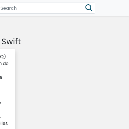
 Swift
CQ)
n de
e
e
.
iles