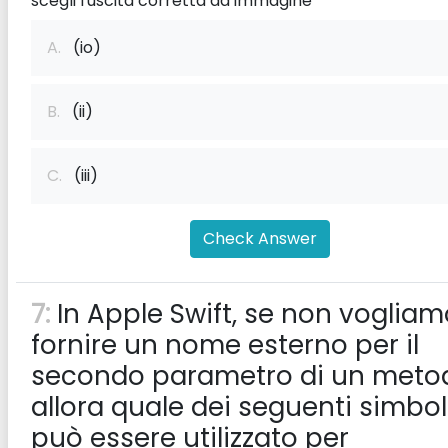
scegli l'uscita corretta da immagine
A.
(io)
B.
(ii)
C.
(iii)
Check Answer
7:
In Apple Swift, se non vogliam
fornire un nome esterno per il
secondo parametro di un meto
allora quale dei seguenti simbol
può essere utilizzato per