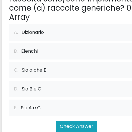
come (a) raccolte generiche? 0
Array
A.
Dizionario
B.
Elenchi
C.
Sia a che B
D.
Sia B e C
E.
Sia A e C
Check Answer