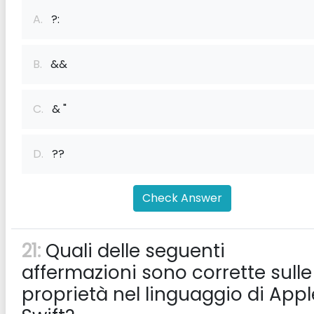
A.
?:
B.
&&
C.
& "
D.
??
Check Answer
21:
Quali delle seguenti
affermazioni sono corrette sulle
proprietà nel linguaggio di Appl