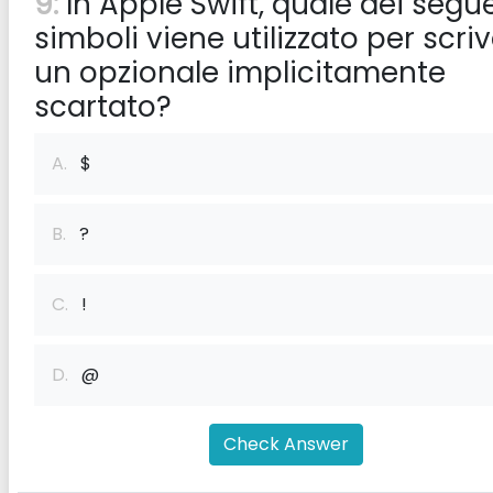
9:
In Apple Swift, quale dei segu
simboli viene utilizzato per scri
un opzionale implicitamente
scartato?
A.
$
B.
?
C.
!
D.
@
Check Answer