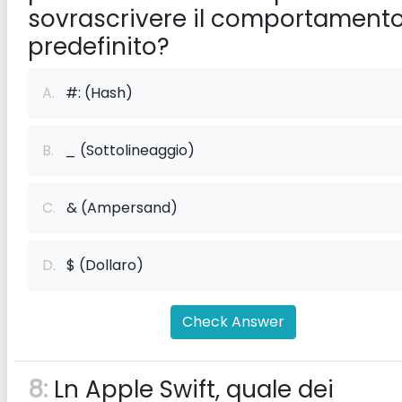
sovrascrivere il comportament
predefinito?
A.
#: (Hash)
B.
_ (Sottolineaggio)
C.
& (Ampersand)
D.
$ (Dollaro)
Check Answer
8:
Ln Apple Swift, quale dei