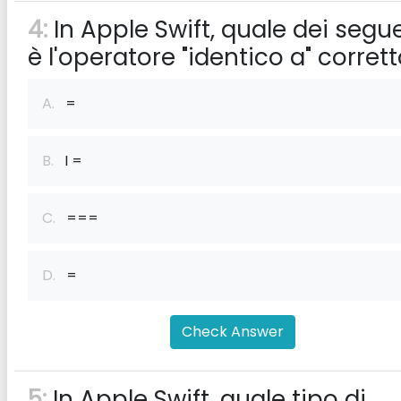
4:
In Apple Swift, quale dei segu
è l'operatore "identico a" corret
A.
=
B.
I =
C.
===
D.
=
Check Answer
5:
In Apple Swift, quale tipo di