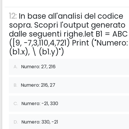
12:
In base all'analisi del codice
sopra. Scopri l'output generato
dalle seguenti righe.let B1 = ABC
([9, -7,3,110,4,721) Print ("Numero:
(b1.x), \ (b1.y)")
A.
Numero: 27, 216
B.
Numero: 216, 27
C.
Numero: -21, 330
D.
Numero: 330, -21