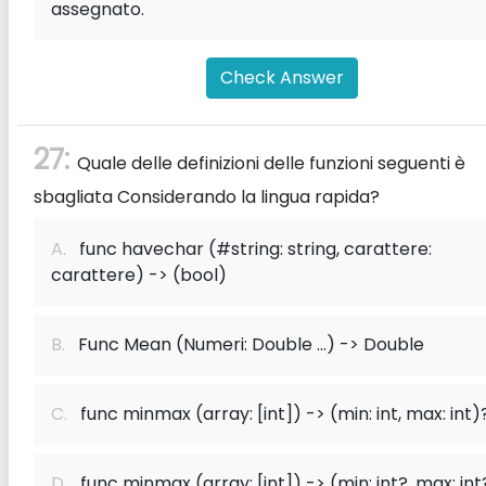
assegnato.
Check Answer
27:
Quale delle definizioni delle funzioni seguenti è
sbagliata Considerando la lingua rapida?
A.
func havechar (#string: string, carattere:
carattere) -> (bool)
B.
Func Mean (Numeri: Double ...) -> Double
C.
func minmax (array: [int]) -> (min: int, max: int)
D.
func minmax (array: [int]) -> (min: int?, max: int