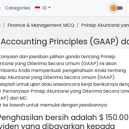
e
(current)
Categories
ID
e
Finance & Management MCQ
Prinsip Akuntansi yang
 Accounting Principles (GAAP) 
tanyaan dan jawaban pilihan ganda tentang Prinsip
ntansi yang Diterima Secara Umum (GAAP) ini akan
bantu Anda memperkuat pengetahuan Anda tentang
nsip Akuntansi yang Diterima Secara Umum (GAAP).
siaplah untuk ujian atau wawancara kerja berikutnya de
+ Pertanyaan Prinsip Akuntansi yang Diterima Secara U
AP) dari MC.
ir ke bawah untuk memulai dengan jawabannya.
enghasilan bersih adalah $ 150.00
viden yang dibayarkan kepada