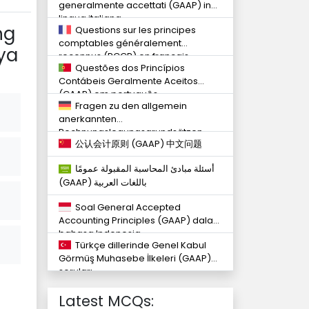
generalmente accettati (GAAP) in
lingua italiana
ng
Questions sur les principes
comptables généralement
ya
reconnus (PCGR) en français
Questões dos Princípios
Contábeis Geralmente Aceitos
(GAAP) em português
Fragen zu den allgemein
anerkannten
Rechnungslegungsgrundsätzen
公认会计原则 (GAAP) 中文问题
(GAAP) in deutscher Sprache
أسئلة مبادئ المحاسبة المقبولة عمومًا
(GAAP) باللغات العربية
Soal General Accepted
Accounting Principles (GAAP) dalam
bahasa Indonesia
Türkçe dillerinde Genel Kabul
Görmüş Muhasebe İlkeleri (GAAP)
soruları
Latest MCQs: