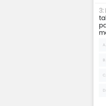
3:
ta
pa
m
A.
B.
C
D