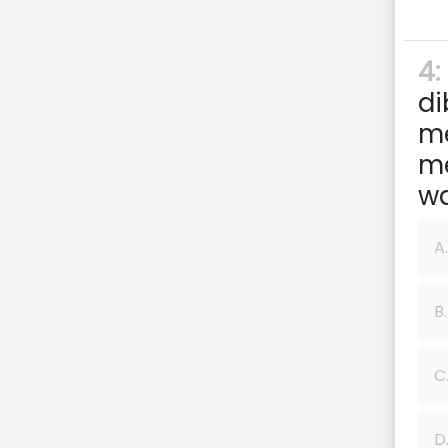
4:
di
me
m
wa
A.
B.
C
D