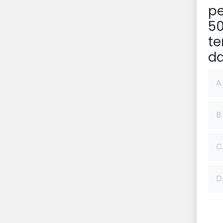
p
50
te
da
A.
B.
C
D