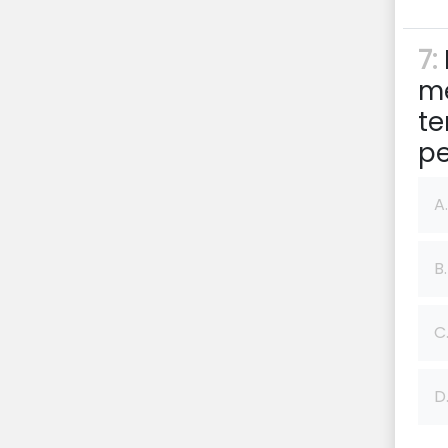
7:
m
te
pe
A.
B.
C
D