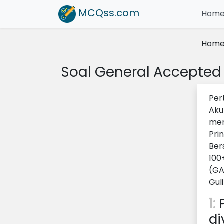
MCQss
.com
Hom
Hom
Soal General Accepted
Per
Aku
mem
Pri
Ber
100
(GA
Gul
1:
P
di