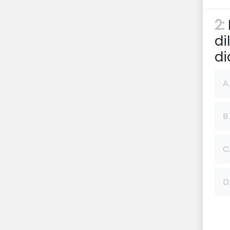
2:
di
di
A.
B.
C
D