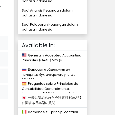
bahasa Indonesia
$
Soal Analisis Keuangan dalam
bahasa Indonesia
Soal Pelaporan Keuangan dalam
bahasa Indonesia
Available in:
Generally Accepted Accounting
Principles (GAAP) MCQs
Вопросы по общепринятым
принципам бухгалтерского учета
(GAAP) на русском языке
Preguntas sobre Principios de
Contabilidad Generalmente
Aceptados (PCGA) en español
一般に認められた会計原則 (GAAP)
に関する日本語の質問
Domande sui principi contabili