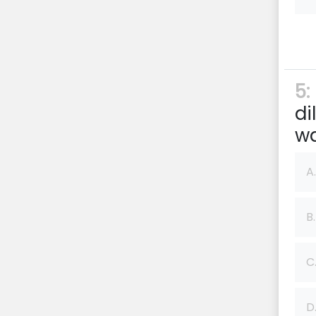
5:
di
wa
A.
B.
C
D