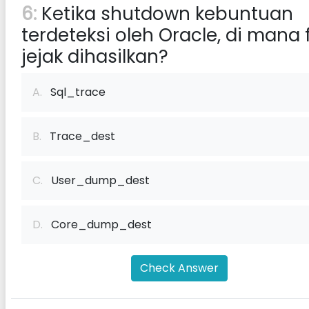
6:
Ketika shutdown kebuntuan
terdeteksi oleh Oracle, di mana f
jejak dihasilkan?
A.
Sql_trace
B.
Trace_dest
C.
User_dump_dest
D.
Core_dump_dest
Check Answer