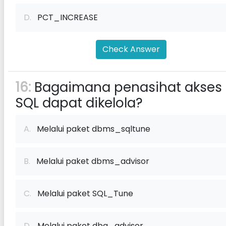
D.
PCT_INCREASE
Check Answer
16:
Bagaimana penasihat akses
SQL dapat dikelola?
A.
Melalui paket dbms_sqltune
B.
Melalui paket dbms_advisor
C.
Melalui paket SQL_Tune
D.
Melalui paket dba_advisor