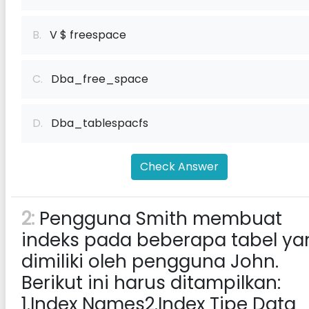
B.
V $ freespace
C.
Dba_free_space
D.
Dba_tablespacfs
Check Answer
2:
Pengguna Smith membuat
indeks pada beberapa tabel ya
dimiliki oleh pengguna John.
Berikut ini harus ditampilkan:
1.Index Names2.Index Tipe Data