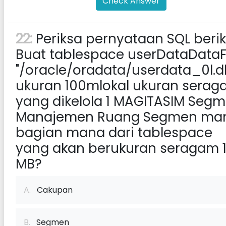
Check Answer
22:
Periksa pernyataan SQL berik
Buat tablespace userDataDataF
"/oracle/oradata/userdata_0l.d
ukuran 100mlokal ukuran sera
yang dikelola 1 MAGITASIM Seg
Manajemen Ruang Segmen ma
bagian mana dari tablespace
yang akan berukuran seragam 
MB?
A.
Cakupan
B.
Segmen