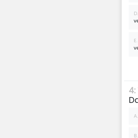
D
v
E.
v
4:
Da
A.
B.