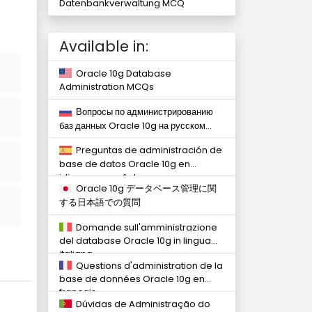
Datenbankverwaltung MCQ
Available in:
Oracle 10g Database
Administration MCQs
Вопросы по администрированию
баз данных Oracle 10g на русском
языке
Preguntas de administración de
base de datos Oracle 10g en
idiomas español
Oracle 10g データベース管理に関
する日本語での質問
Domande sull'amministrazione
del database Oracle 10g in lingua
italiana
Questions d'administration de la
base de données Oracle 10g en
français
Dúvidas de Administração do