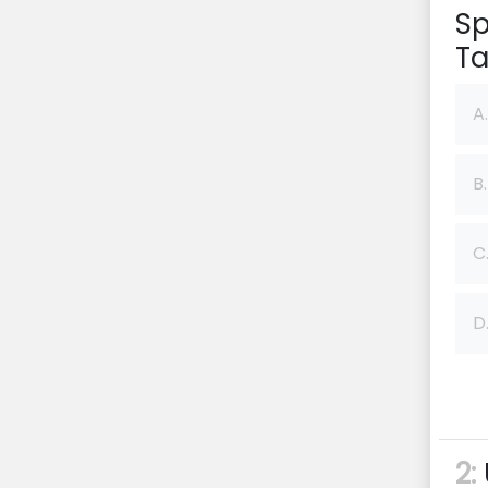
Sp
Ta
A.
B.
C
D
2: