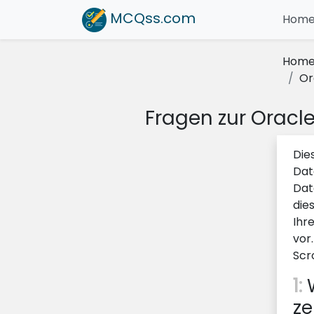
MCQss
.com
Hom
Hom
Or
Fragen zur Oracl
Die
Dat
Dat
die
Ihr
vor.
Scr
1:
W
ze