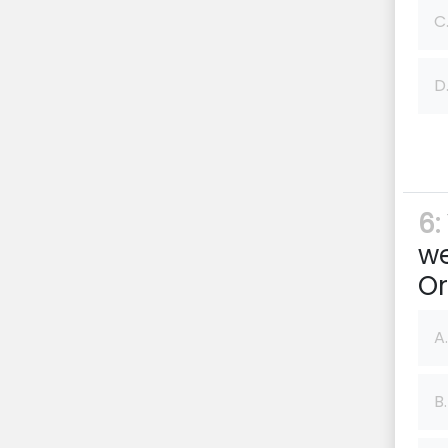
C
D
6:
we
Or
A.
B.