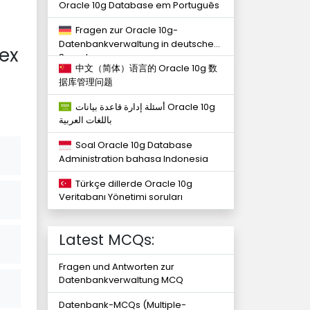
Oracle 10g Database em Português
Fragen zur Oracle 10g-
Datenbankverwaltung in deutscher
ex
Sprache
中文（简体）语言的 Oracle 10g 数
据库管理问题
أسئلة إدارة قاعدة بيانات Oracle 10g
باللغات العربية
Soal Oracle 10g Database
Administration bahasa Indonesia
Türkçe dillerde Oracle 10g
Veritabanı Yönetimi soruları
Latest MCQs:
Fragen und Antworten zur
Datenbankverwaltung MCQ
Datenbank-MCQs (Multiple-