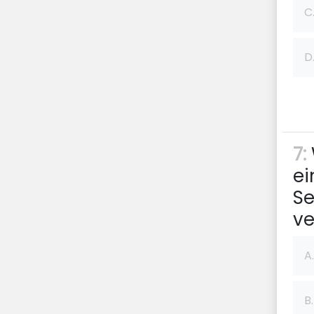
C
D
7:
ei
S
ve
A.
B.