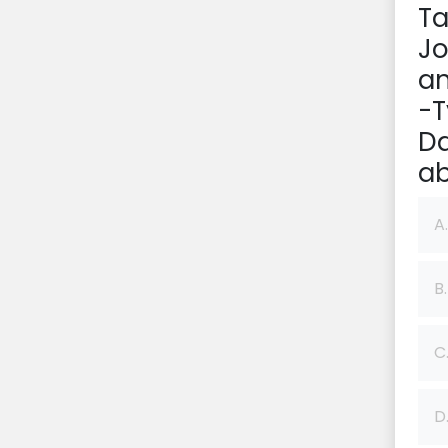
Ta
Jo
an
-
Da
ab
A.
B.
C
D