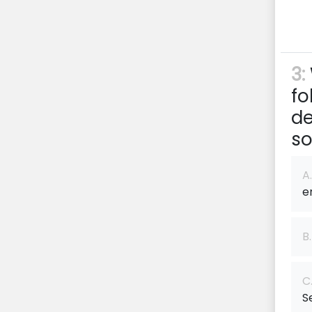
3:
fo
de
so
A.
e
B.
C
S