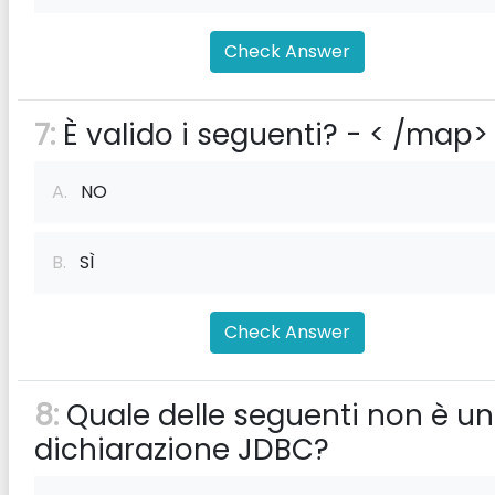
Check Answer
7:
È valido i seguenti? -
< /map>
A.
NO
B.
SÌ
Check Answer
8:
Quale delle seguenti non è u
dichiarazione JDBC?