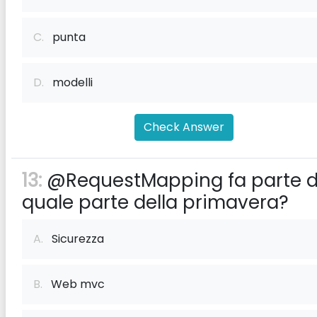
C.
punta
D.
modelli
Check Answer
13:
@RequestMapping fa parte d
quale parte della primavera?
A.
Sicurezza
B.
Web mvc