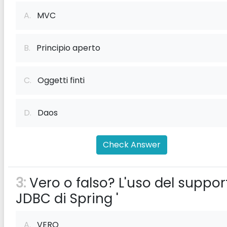
A.
MVC
B.
Principio aperto
C.
Oggetti finti
D.
Daos
Check Answer
3:
Vero o falso? L'uso del suppor
JDBC di Spring '
A.
VERO