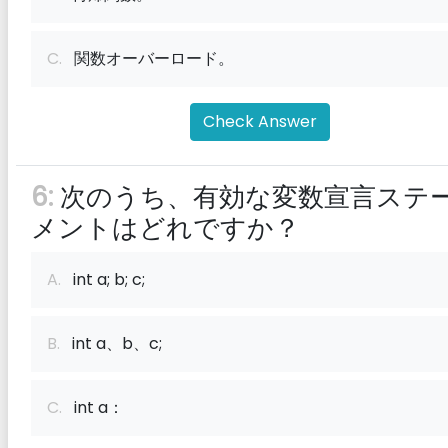
C.
関数オーバーロード。
Check Answer
6:
次のうち、有効な変数宣言ステ
メントはどれですか？
A.
int a; b; c;
B.
int a、b、c;
C.
int a：