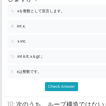
A.
xを整数として宣言します。
B.
int x;
C.
x int;
D.
int＆lt; x＆gt ;;
E.
xは整数です。
Check Answer
10:
次のうち、ループ構造ではない