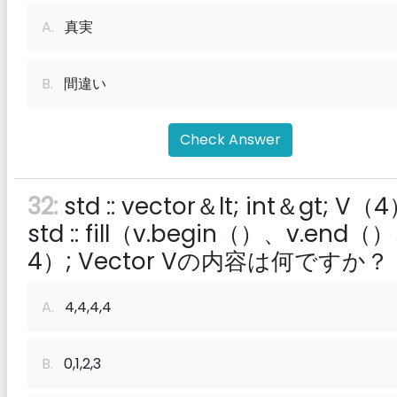
A.
真実
B.
間違い
Check Answer
32:
std :: vector＆lt; int＆gt; V（4
std :: fill（v.begin（）、v.end（
4）; Vector Vの内容は何ですか？
A.
4,4,4,4
B.
0,1,2,3