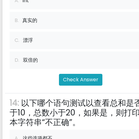
A.
int
B.
真实的
C.
漂浮
D.
双倍的
Check Answer
14:
以下哪个语句测试以查看总和是
于10，总数小于20，如果是，则打
本字符串“不正确”。
A.
这些选项都不