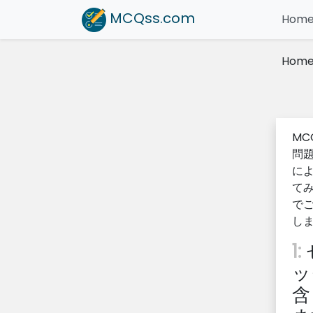
MCQss
.com
Hom
Hom
MC
問
によ
て
でご
し
1:
ッ
含