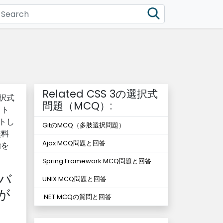
Related CSS 3の選択式
選択式
問題（MCQ）:
ット
トし
GitのMCQ（多肢選択問題）
無料
Ajax MCQ問題と回答
備を
Spring Framework MCQ問題と回答
バ
UNIX MCQ問題と回答
が
.NET MCQの質問と回答
き