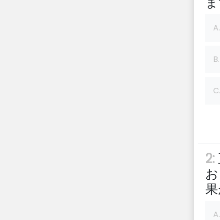
ま
A.
B.
C
2:
お
果
A.