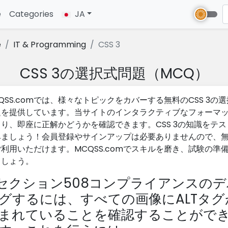
e
(current)
Categories
JA
e
IT & Programming
CSS 3
CSS 3の選択式問題（MCQ）
QSS.comでは、様々なトピックをカバーする無料のCSS 3の
題を提供しています。当サイトのインタラクティブなフォーマ
り、即座に正解かどうかを確認できます。CSS 3の知識をテス
みましょう！会員登録やサインアップは必要ありませんので、
利用いただけます。MCQSS.comでスキルを磨き、試験の準
ましょう。
セクション508コンプライアンスのデ
グするには、すべての画像にALTタグ
まれていることを確認することがで