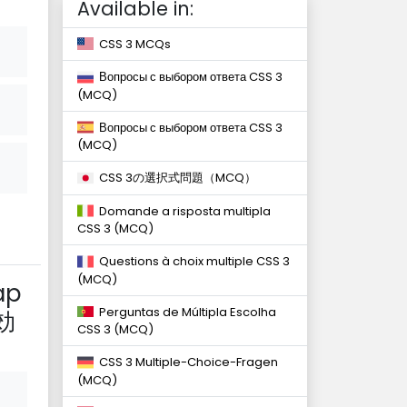
Available in:
CSS 3 MCQs
Вопросы с выбором ответа CSS 3
(MCQ)
Вопросы с выбором ответа CSS 3
(MCQ)
CSS 3の選択式問題（MCQ）
Domande a risposta multipla
CSS 3 (MCQ)
Questions à choix multiple CSS 3
(MCQ)
ap
Perguntas de Múltipla Escolha
効
CSS 3 (MCQ)
CSS 3 Multiple-Choice-Fragen
(MCQ)