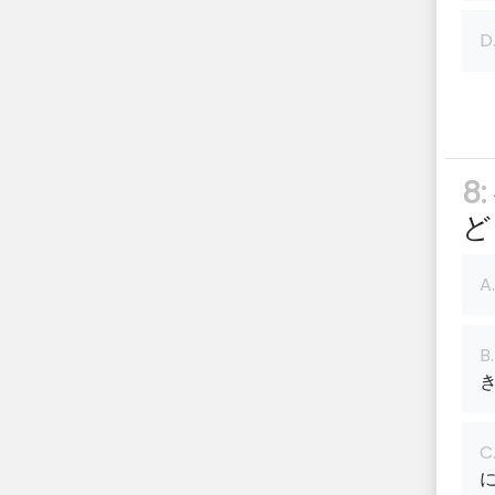
D
8:
ど
A.
B.
C