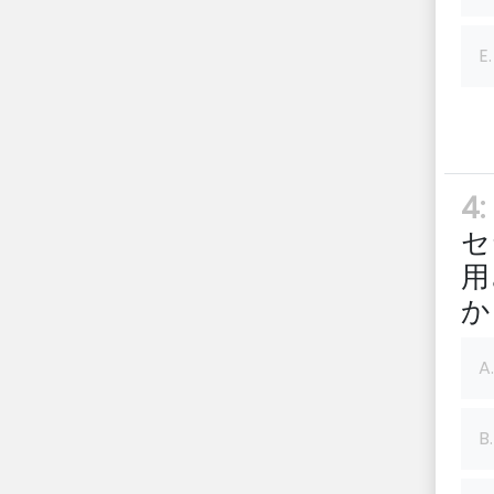
E.
4:
セ
用
か
A.
B.