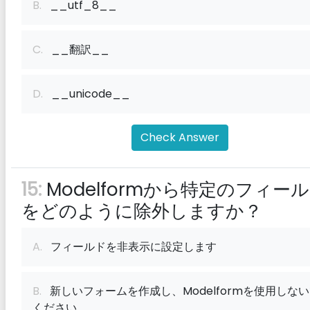
B.
__utf_8__
C.
__翻訳__
D.
__unicode__
Check Answer
15:
Modelformから特定のフィー
をどのように除外しますか？
A.
フィールドを非表示に設定します
B.
新しいフォームを作成し、Modelformを使用しな
ください