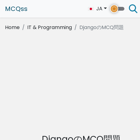
MCQss
JA
Home
IT & Programming
DjangoのMCQ問題
DjangoのMCQ問題