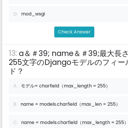
D.
mod_wsgi
Check Answer
13:
a＆＃39; name＆＃39;最大長
255文字のDjangoモデルのフィー
ド？
A.
モデル= charfield（max_length = 255）
B.
name = models.charfield（max_len = 255）
C.
name = models.charfield（max_length = 255