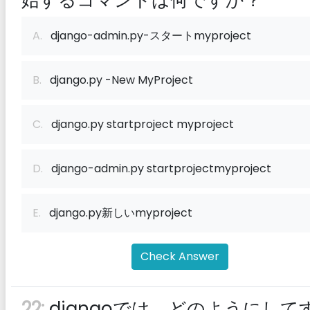
始するコマンドは何ですか？
A.
django-admin.py-スタートmyproject
B.
django.py -New MyProject
C.
django.py startproject myproject
D.
django-admin.py startprojectmyproject
E.
django.py新しいmyproject
Check Answer
22:
djangoでは、どのようにして