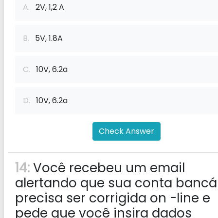
A.
2V, 1,2 A
B.
5V, 1.8A
C.
10V, 6.2a
D.
10V, 6.2a
Check Answer
14:
Você recebeu um email
alertando que sua conta bancá
precisa ser corrigida on -line e
pede que você insira dados