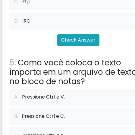
C.
Ftp
D.
IRC
Check Answer
5:
Como você coloca o texto
importa em um arquivo de text
no bloco de notas?
A.
Pressione Ctrl e V.
B.
Pressione Ctrl e C.