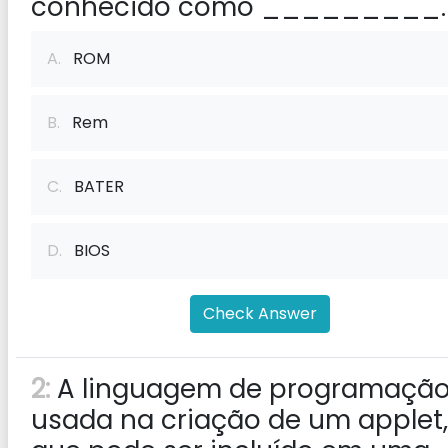
conhecido como _________.
A.
ROM
B.
Rem
C.
BATER
D.
BIOS
Check Answer
2:
A linguagem de programaçã
usada na criação de um applet,