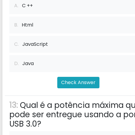
A.
C ++
B.
Html
C.
JavaScript
D.
Java
Check Answer
13:
Qual é a potência máxima q
pode ser entregue usando a po
USB 3.0?