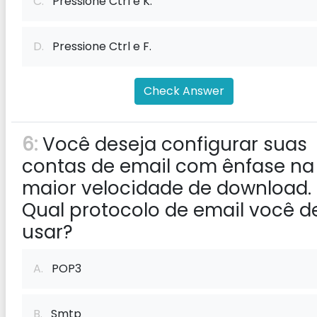
C.
Pressione Ctrl e K.
D.
Pressione Ctrl e F.
Check Answer
6:
Você deseja configurar suas
contas de email com ênfase na
maior velocidade de download.
Qual protocolo de email você d
usar?
A.
POP3
B.
Smtp