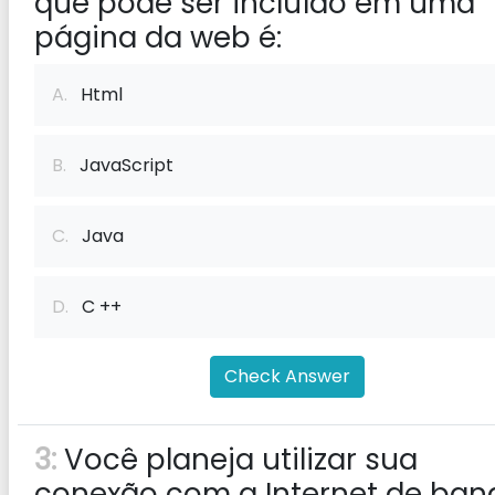
que pode ser incluído em uma
página da web é:
A.
Html
B.
JavaScript
C.
Java
D.
C ++
Check Answer
3:
Você planeja utilizar sua
conexão com a Internet de ban