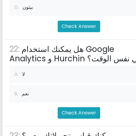
بيثون
D.
Check Answer
هل يمكنك استخدام Google
22:
Analy و Hurchin في نفس الوقت؟
لا
A.
نعم
B.
Check Answer
يمكنك قياس تحويلاتك مع ...؟
23: