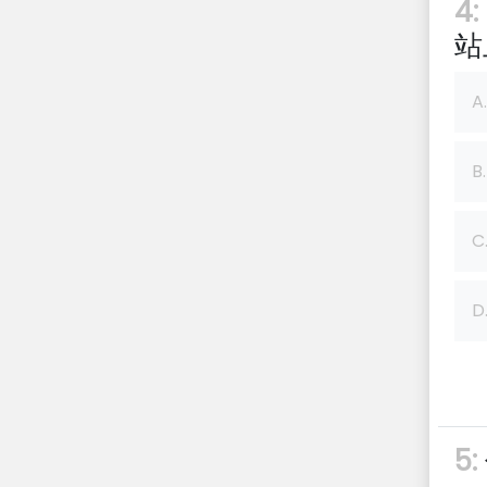
4:
站
A.
B.
C
D
5: