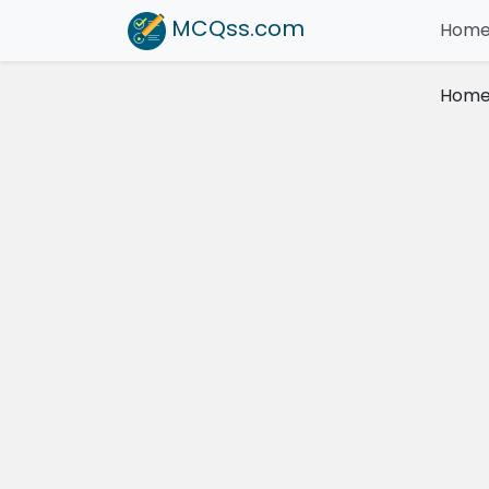
MCQss
.com
Hom
Hom