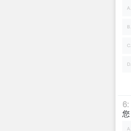
A.
B.
C
D
6:
您
A.