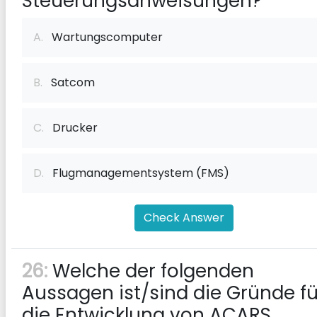
Steuerungsanweisungen?
A.
Wartungscomputer
B.
Satcom
C.
Drucker
D.
Flugmanagementsystem (FMS)
Check Answer
26:
Welche der folgenden
Aussagen ist/sind die Gründe fü
die Entwicklung von ACARS