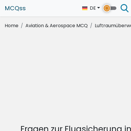
MCQss
DE
Home
Aviation & Aerospace MCQ
Luftraumüberw
Fragen zur Flugsicherung i