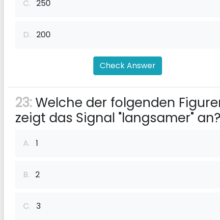
C.
250
D.
200
Check Answer
23:
Welche der folgenden Figure
zeigt das Signal "langsamer" an
A.
1
B.
2
C.
3