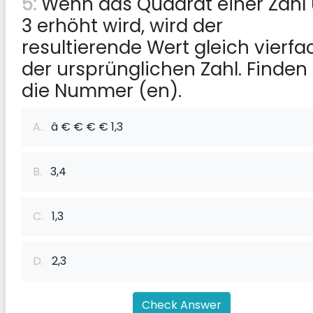
5:
Wenn das Quadrat einer Zahl
3 erhöht wird, wird der
resultierende Wert gleich vierfa
der ursprünglichen Zahl. Finden 
die Nummer (en).
A.
â € € € € 1,3
B.
3,4
C.
1,3
D.
2,3
Check Answer